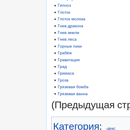
Гипноз
Глоток
Глоток молока
Гнев дракона
Гнев земли
Гнев леса
Горные пики
Грабёж
Гравитация
Град
Гримаса
Гроза
Грязевая бомба
Грязевая ванна
(Предыдущая стр
Категория
:
-декс