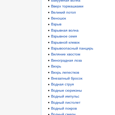
Вакуумная волна
Вверх тормашками
Великий потоп
Веношок
Взрыв
Взрывная волна
Взрывное семя
Взрывной клевок
Взрывоопасный панцирь
Виляние хвостом
Виноградная лоза
Вихрь
Вихрь лепестков
Внезапный бросок
Водная струя
Водные сюрикэны
Водный импульс
Водный пистолет
Водный покров
Водный смерч