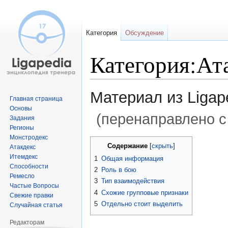
Категория
Обсуждение
Категория:Ат
Материал из Ligap
Главная страница
Основы
(перенаправлено с
Задания
Регионы
Монстродекс
Перейти
Перейти
Содержание
Атакдекс
к
к
Итемдекс
1
Общая информация
навигации
поиску
Способности
2
Роль в бою
Ремесло
3
Тип взаимодействия
Частые Вопросы
4
Схожие групповые признаки
Свежие правки
5
Отдельно стоит выделить
Случайная статья
Редакторам