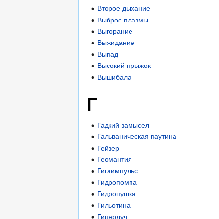
Второе дыхание
Выброс плазмы
Выгорание
Выжидание
Выпад
Высокий прыжок
Вышибала
Г
Гадкий замысел
Гальваническая паутина
Гейзер
Геомантия
Гигаимпульс
Гидропомпа
Гидропушка
Гильотина
Гиперлуч