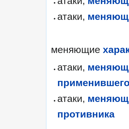
атаки,
меняющи
атаки,
меняющи
меняющие
хара
атаки,
меняющи
применившег
атаки,
меняющи
противника