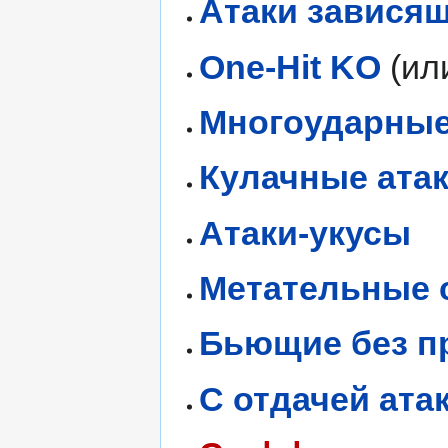
Атаки зависящ
One-Hit KO
(ил
Многоударные
Кулачные ата
Атаки-укусы
Метательные 
Бьющие без п
С отдачей ат