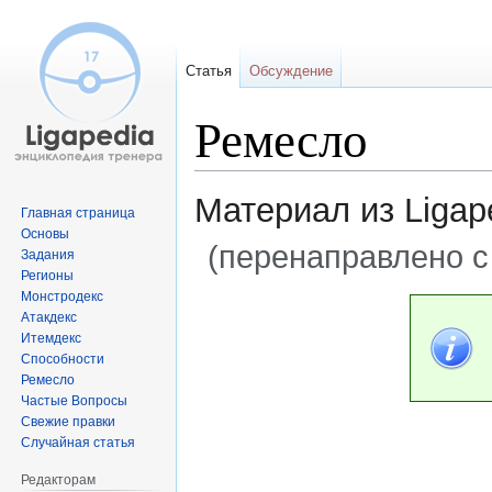
Статья
Обсуждение
Ремесло
Материал из Ligap
Главная страница
Основы
(перенаправлено с
Задания
Регионы
Монстродекс
Перейти
Перейти
Атакдекс
к
к
Итемдекс
навигации
поиску
Способности
Ремесло
Частые Вопросы
Свежие правки
Случайная статья
Редакторам