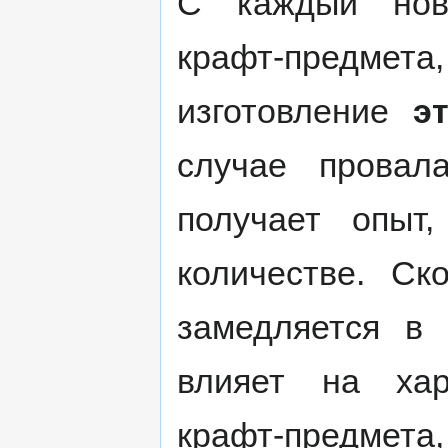
С каждый нов
крафт-предме
изготовление
э
случае провал
получает опыт
количестве. Ск
замедляется в 
влияет на хара
крафт-предме