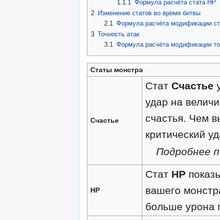
1.1.1
Формула расчёта стата НР
2
Изменение статов во время битвы
2.1
Формула расчёта модификации ст
3
Точность атак
3.1
Формула расчёта модификации то
Статы монстра
Стат
Счастье
у
удар на велич
счастья. Чем 
Счастье
критический уд
Подробнее п
Стат
НР
показы
вашего монстр
HP
больше урона 