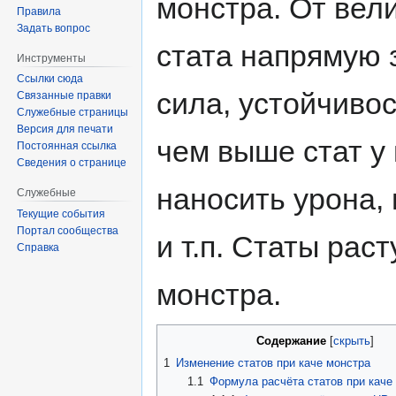
монстра. От вел
Правила
Задать вопрос
стата напрямую 
Инструменты
Ссылки сюда
сила, устойчивос
Связанные правки
Служебные страницы
Версия для печати
чем выше стат у
Постоянная ссылка
Сведения о странице
наносить урона,
Служебные
Текущие события
Портал сообщества
и т.п. Статы рас
Справка
монстра.
Содержание
1
Изменение статов при каче монстра
1.1
Формула расчёта статов при каче