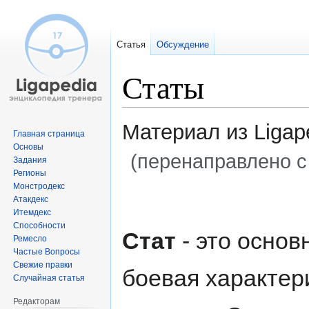
Статья
Обсуждение
Статы
Материал из Ligap
Главная страница
Основы
(перенаправлено с
Задания
Регионы
Монстродекс
Перейти
Перейти
Атакдекс
к
к
Итемдекс
навигации
поиску
Способности
Стат
- это основ
Ремесло
Частые Вопросы
Свежие правки
боевая характер
Случайная статья
Редакторам