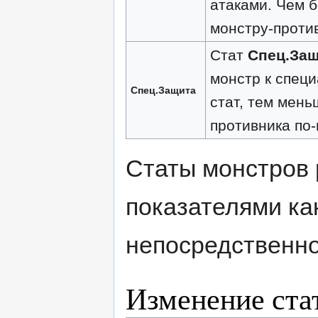
атаками. Чем б
монстру-против
Стат
Спец.За
монстр к спец
Спец.Защита
стат, тем мень
противника по
Статы монстров 
показателями как
непосредственно
Изменение ста