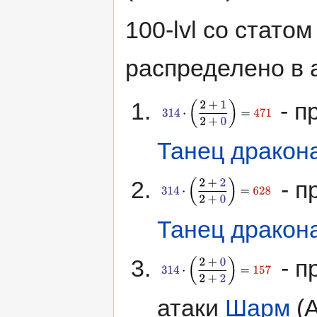
100-lvl со статом
распределено в а
- п
Танец дракон
- п
Танец дракон
- п
атаки
Шарм
(А