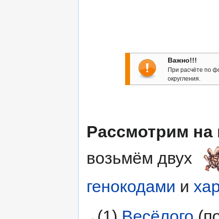
Важно!!!
При расчёте по ф
округления.
Рассмотрим на 
возьмём двух
генокодами
и
ха
(1)
Весёлого
(по