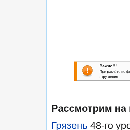
Важно!!!
При расчёте по ф
округления.
Рассмотрим на 
Грязень
48-го ур