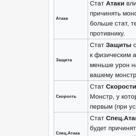
Стат
Атаки
вли
причинять мон
Атака
больше стат, т
противнику.
Стат
Защиты
о
к физическим а
Защита
меньше урон н
вашему монстр
Стат
Скорост
Монстр, у кото
Скорость
первым (при ус
Стат
Спец.Ата
будет причиня
Спец.Атака