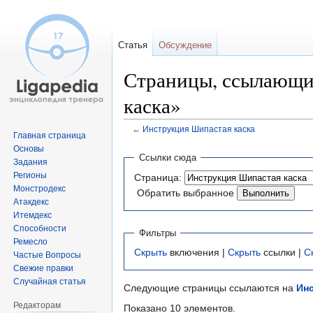
Статья
Обсуждение
Страницы, ссылающи
каска»
←
Инструкция Шипастая каска
Главная страница
Основы
Перейти
Перейти
Ссылки сюда
Задания
к
к
Регионы
Страница:
навигации
поиску
Монстродекс
Обратить выбранное
Атакдекс
Итемдекс
Способности
Фильтры
Ремесло
Скрыть
включения |
Скрыть
ссылки |
С
Частые Вопросы
Свежие правки
Случайная статья
Следующие страницы ссылаются на
Инс
Редакторам
Показано 10 элементов.