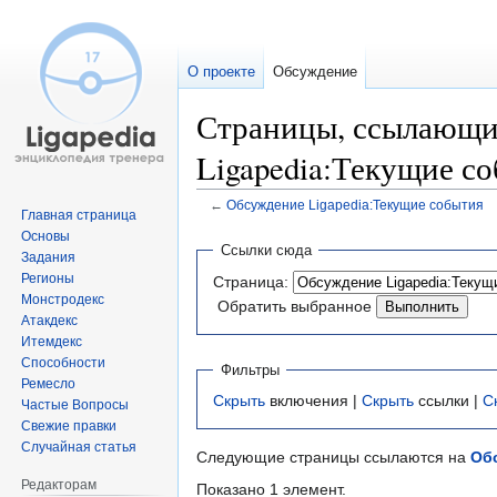
О проекте
Обсуждение
Страницы, ссылающи
Ligapedia:Текущие с
←
Обсуждение Ligapedia:Текущие события
Главная страница
Основы
Перейти
Перейти
Ссылки сюда
Задания
к
к
Регионы
Страница:
навигации
поиску
Монстродекс
Обратить выбранное
Атакдекс
Итемдекс
Способности
Фильтры
Ремесло
Скрыть
включения |
Скрыть
ссылки |
С
Частые Вопросы
Свежие правки
Случайная статья
Следующие страницы ссылаются на
Об
Редакторам
Показано 1 элемент.