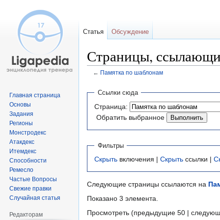
Статья
Обсуждение
Страницы, ссылающи
←
Памятка по шаблонам
Перейти
Перейти
Ссылки сюда
Главная страница
к
к
Основы
Страница:
навигации
поиску
Задания
Обратить выбранное
Регионы
Монстродекс
Атакдекс
Фильтры
Итемдекс
Скрыть
включения |
Скрыть
ссылки |
С
Способности
Ремесло
Частые Вопросы
Следующие страницы ссылаются на
Па
Свежие правки
Случайная статья
Показано 3 элемента.
Просмотреть (предыдущие 50 | следующ
Редакторам