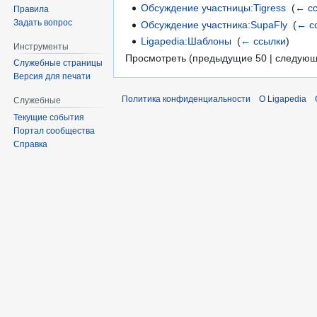
Обсуждение участницы:Tigress
‎
(
← с
Правила
Задать вопрос
Обсуждение участника:SupaFly
‎
(
← с
Ligapedia:Шаблоны
‎
(
← ссылки
)
Инструменты
Просмотреть (предыдущие 50 | следующ
Служебные страницы
Версия для печати
Политика конфиденциальности
О Ligapedia
Служебные
Текущие события
Портал сообщества
Справка