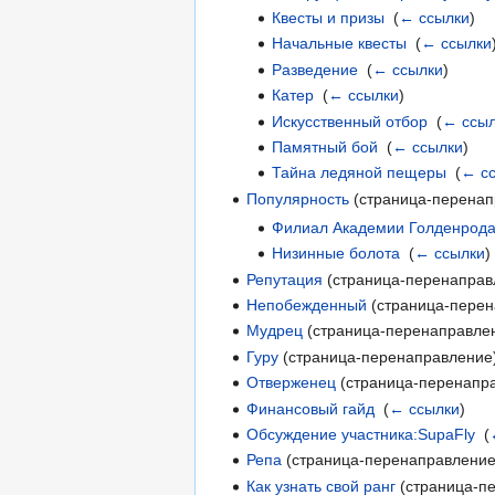
Квесты и призы
‎
(
← ссылки
)
Начальные квесты
‎
(
← ссылки
Разведение
‎
(
← ссылки
)
Катер
‎
(
← ссылки
)
Искусственный отбор
‎
(
← ссыл
Памятный бой
‎
(
← ссылки
)
Тайна ледяной пещеры
‎
(
← с
Популярность
(страница-перенап
Филиал Академии Голденрод
Низинные болота
‎
(
← ссылки
)
Репутация
(страница-перенаправл
Непобежденный
(страница-перен
Мудрец
(страница-перенаправлен
Гуру
(страница-перенаправление)
Отверженец
(страница-перенапра
Финансовый гайд
‎
(
← ссылки
)
Обсуждение участника:SupaFly
‎
(
Репа
(страница-перенаправление)
Как узнать свой ранг
(страница-пе