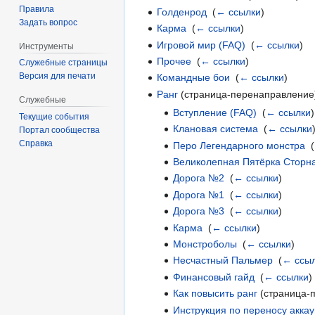
Правила
Голденрод
‎
(
← ссылки
)
Задать вопрос
Карма
‎
(
← ссылки
)
Игровой мир (FAQ)
‎
(
← ссылки
)
Инструменты
Прочее
‎
(
← ссылки
)
Служебные страницы
Версия для печати
Командные бои
‎
(
← ссылки
)
Ранг
(страница-перенаправление)
Служебные
Вступление (FAQ)
‎
(
← ссылки
)
Текущие события
Клановая система
‎
(
← ссылки
Портал сообщества
Справка
Перо Легендарного монстра
‎
(
Великолепная Пятёрка Сторн
Дорога №2
‎
(
← ссылки
)
Дорога №1
‎
(
← ссылки
)
Дорога №3
‎
(
← ссылки
)
Карма
‎
(
← ссылки
)
Монстроболы
‎
(
← ссылки
)
Несчастный Пальмер
‎
(
← ссы
Финансовый гайд
‎
(
← ссылки
)
Как повысить ранг
(страница-п
Инструкция по переносу аккау