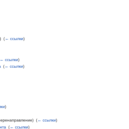
 ‎
(
← ссылки
)
)
← ссылки
)
а
‎
(
← ссылки
)
лки
)
еренаправление) ‎
(
← ссылки
)
нта
‎
(
← ссылки
)