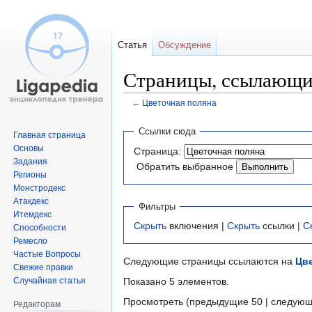
Статья
Обсуждение
Страницы, ссылающие
←
Цветочная поляна
Перейти
Перейти
Ссылки сюда
Главная страница
к
к
Основы
Страница:
навигации
поиску
Задания
Обратить выбранное
Регионы
Монстродекс
Атакдекс
Фильтры
Итемдекс
Скрыть
включения |
Скрыть
ссылки |
С
Способности
Ремесло
Частые Вопросы
Следующие страницы ссылаются на
Цв
Свежие правки
Случайная статья
Показано 5 элементов.
Просмотреть (предыдущие 50 | следующ
Редакторам