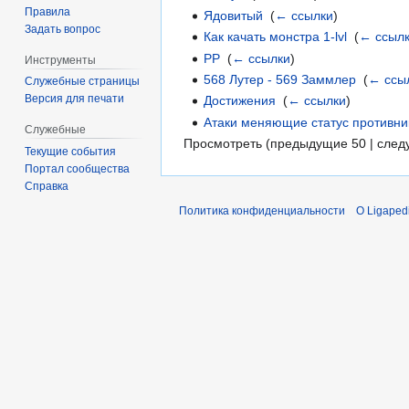
Правила
Ядовитый
‎
(
← ссылки
)
Задать вопрос
Как качать монстра 1-lvl
‎
(
← ссыл
PP
‎
(
← ссылки
)
Инструменты
568 Лутер - 569 Заммлер
‎
(
← ссы
Служебные страницы
Версия для печати
Достижения
‎
(
← ссылки
)
Атаки меняющие статус противни
Служебные
Просмотреть (предыдущие 50 | след
Текущие события
Портал сообщества
Справка
Политика конфиденциальности
О Ligaped