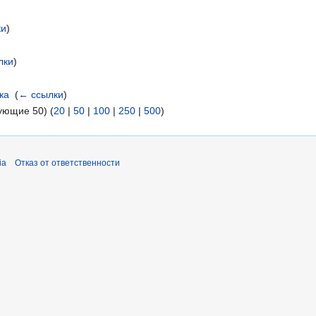
ки
)
лки
)
ка
‎
(
← ссылки
)
ующие 50) (
20
|
50
|
100
|
250
|
500
)
ia
Отказ от ответственности