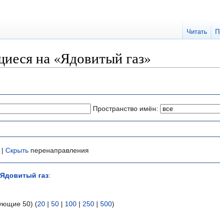
Читать
П
иеся на «Ядовитый газ»
Пространство имён:
 |
Скрыть
перенаправления
Ядовитый газ
:
ующие 50) (
20
|
50
|
100
|
250
|
500
)