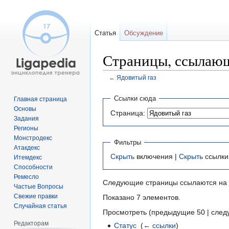
Статья
Обсуждение
Страницы, ссылающ
←
Ядовитый газ
Перейти
Перейти
Ссылки сюда
Главная страница
к
к
Основы
Страница:
навигации
поиску
Задания
Регионы
Монстродекс
Фильтры
Атакдекс
Скрыть
включения |
Скрыть
ссылки
Итемдекс
Способности
Ремесло
Следующие страницы ссылаются на
Частые Вопросы
Свежие правки
Показано 7 элементов.
Случайная статья
Просмотреть (предыдущие 50 | след
Редакторам
Статус
‎
(
← ссылки
)