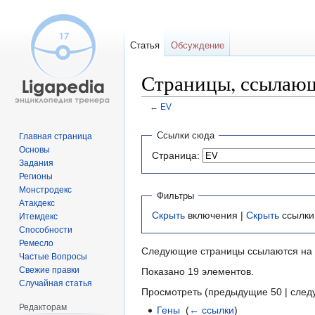
Статья
Обсуждение
Страницы, ссылаю
←
EV
Перейти
Перейти
Ссылки сюда
Главная страница
к
к
Основы
Страница:
навигации
поиску
Задания
Регионы
Монстродекс
Фильтры
Атакдекс
Скрыть
включения |
Скрыть
ссылки
Итемдекс
Способности
Ремесло
Следующие страницы ссылаются на
Частые Вопросы
Свежие правки
Показано 19 элементов.
Случайная статья
Просмотреть (предыдущие 50 | след
Редакторам
Гены
‎
(
← ссылки
)