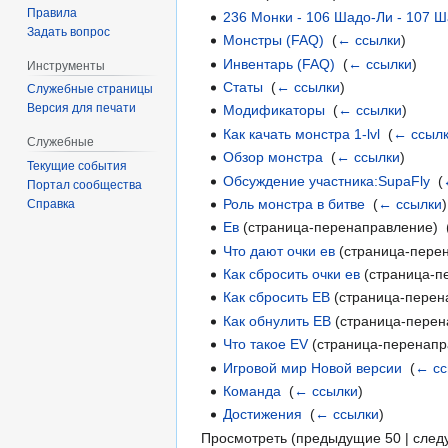
Правила
236 Монки - 106 Шадо-Ли - 107 
Задать вопрос
Монстры (FAQ)
‎
(
← ссылки
)
Инвентарь (FAQ)
‎
(
← ссылки
)
Инструменты
Статы
‎
(
← ссылки
)
Служебные страницы
Версия для печати
Модификаторы
‎
(
← ссылки
)
Как качать монстра 1-lvl
‎
(
← ссыл
Служебные
Обзор монстра
‎
(
← ссылки
)
Текущие события
Обсуждение участника:SupaFly
‎
(
Портал сообщества
Роль монстра в битве
‎
(
← ссылки
)
Справка
Ев
(страница-перенаправление) ‎
Что дают очки ев
(страница-перен
Как сбросить очки ев
(страница-п
Как сбросить ЕВ
(страница-перен
Как обнулить ЕВ
(страница-перен
Что такое EV
(страница-перенапр
Игровой мир Новой версии
‎
(
← сс
Команда
‎
(
← ссылки
)
Достижения
‎
(
← ссылки
)
Просмотреть (предыдущие 50 | след