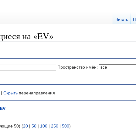
Читать
П
щиеся на «EV»
Пространство имён:
 |
Скрыть
перенаправления
EV
:
ующие 50) (
20
|
50
|
100
|
250
|
500
)