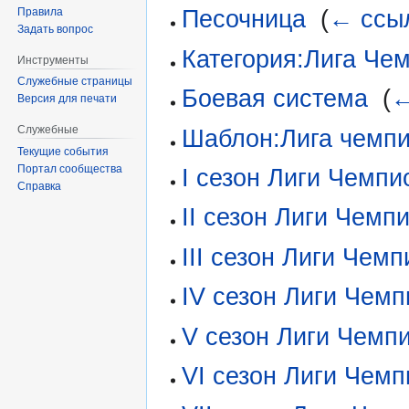
Правила
Песочница
‎
(
← ссы
Задать вопрос
Категория:Лига Че
Инструменты
Служебные страницы
Боевая система
‎
(
←
Версия для печати
Служебные
Шаблон:Лига чемп
Текущие события
Портал сообщества
I сезон Лиги Чемпи
Справка
II сезон Лиги Чемп
III сезон Лиги Чем
IV сезон Лиги Чем
V сезон Лиги Чемп
VI сезон Лиги Чем