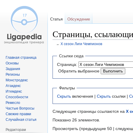
Статья
Обсуждение
Страницы, ссылающи
←
X сезон Лиги Чемпионов
Перейти
Перейти
Ссылки сюда
Главная страница
к
к
Основы
Страница:
навигации
поиску
Задания
Обратить выбранное
Регионы
Монстродекс
Атакдекс
Фильтры
Итемдекс
Скрыть
включения |
Скрыть
ссылки |
С
Способности
Ремесло
Частые Вопросы
Следующие страницы ссылаются на
X с
Свежие правки
Случайная статья
Показано 26 элементов.
Просмотреть (предыдущие 50 | следующ
Редакторам