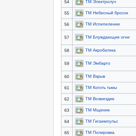
ТМ Электролуч
54
ТМ Небесный бросок
55
ТМ Испепеление
56
ТМ Блуждающие огни
57
ТМ Акробатика
58
ТМ Эмбарго
59
ТМ Взрыв
60
ТМ Коготь тьмы
61
ТМ Возмездие
62
ТМ Мщение
63
ТМ Гигаимпульс
64
ТМ Полировка
65