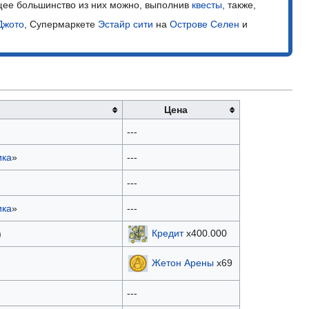
щее большинство из них можно, выполнив
квесты
, также,
Джото
, Супермаркете
Эстайр сити
на
Острове Селен
и
Цена
---
ика
»
---
---
ика
»
---
Кредит
x400.000
)
Жетон Арены
х69
---