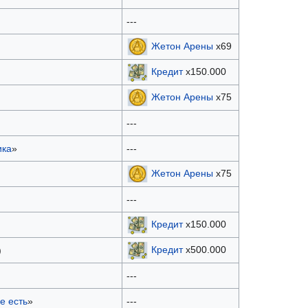
---
Жетон Арены
х69
Кредит
x150.000
Жетон Арены
х75
---
ика
»
---
Жетон Арены
х75
---
Кредит
x150.000
Кредит
x500.000
)
---
е есть
»
---