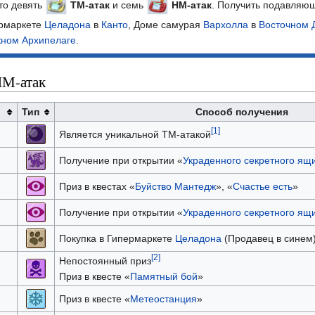
то девять
ТМ-атак
и семь
НМ-атак
. Получить подавляю
ермаркете
Целадона
в
Канто
, Доме самурая
Вархолла
в
Восточном 
ном Архипелаге
.
НМ-атак
Тип
Способ получения
[1]
Является уникальной TM-атакой
Получение при открытии «
Украденного секретного ящ
Приз в квестах «
Буйство Мантедж
», «
Счастье есть
»
Получение при открытии «
Украденного секретного ящ
Покупка в Гипермаркете
Целадона
(Продавец в синем
[2]
Непостоянный приз
Приз в квесте «
Памятный бой
»
Приз в квесте «
Метеостанция
»