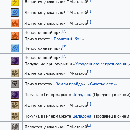
[1]
Является уникальной TM-атакой
[1]
Является уникальной TM-атакой
[1]
Является уникальной TM-атакой
[2]
Непостоянный приз
Приз в квесте «
Памятный бой
»
[2]
Непостоянный приз
[2]
Непостоянный приз
Получение при открытии «
Украденного секретного ящ
[1]
Является уникальной TM-атакой
Приз в квестах «
Земли прайда
», «
Счастье есть
»
Покупка в Гипермаркете
Целадона
(Продавец в синем
[1]
Является уникальной TM-атакой
Покупка в Гипермаркете
Целадона
(Продавец в синем
[1]
Является уникальной TM-атакой