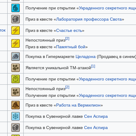
Получение при открытии «
Украденного секретного ящ
Приз в квесте «
Лаборатория профессора Свота
»
ток
Приз в квесте «
Счастье есть
»
[2]
Непостоянный приз
Приз в квесте «
Памятный бой
»
Покупка в Гипермаркете
Целадона
(Продавец в синем
[1]
Является уникальной TM-атакой
Получение при открытии «
Украденного секретного ящ
[2]
Непостоянный приз
Получение при открытии «
Украденного секретного ящ
Приз в квесте «
Работа на Вермилион
»
Покупка в Сувенирной лавке
Сен Аспира
Покупка в Сувенирной лавке
Сен Аспира