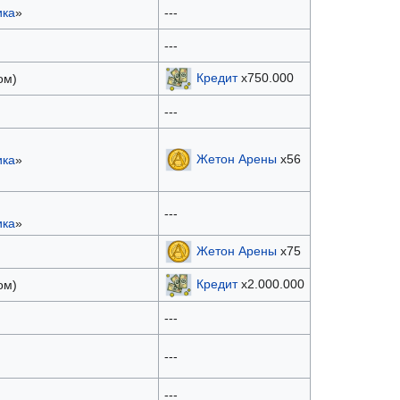
ика
»
---
---
Кредит
x750.000
ом)
---
Жетон Арены
х56
ика
»
---
ика
»
Жетон Арены
х75
Кредит
x2.000.000
ом)
---
---
---