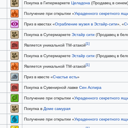
Покупка в Гипермаркете
Целадона
(Продавец в синем
Получение при открытии «
Украденного секретного ящ
Приз в квестах «
Ограбление музея в Эстайр-сити
», «
Сч
Покупка в Супермаркете
Эстайр сити
(Продавец в бел
[1]
Является уникальной TM-атакой
Покупка в Супермаркете
Эстайр сити
(Продавец в бел
[1]
Является уникальной TM-атакой
Приз в квесте «
Счастье есть
»
Покупка в Сувенирной лавке
Сен Аспира
Получение при открытии «
Украденного секретного ящ
Покупка в
Доме самурая
Получение при открытии «
Украденного секретного ящ