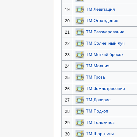
TM Левитация
19
TM Ограждение
20
TM Разочарование
21
TM Солнечный луч
22
TM Меткий бросок
23
TM Молния
24
TM Гроза
25
TM Землетрясение
26
TM Доверие
27
TM Подкоп
28
TM Телекинез
29
TM Шар тьмы
30