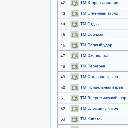
TM Второе дыхание
42
TM Огненный заряд
43
TM Отдых
44
TM Соблазн
45
TM Подлый удар
46
TM Эхо-волны
47
TM Перегрев
48
TM Стальное крыло
49
ТМ Прицельный взрыв
50
ТМ Энергетический шар
51
ТМ Сломанный меч
52
ТМ Кипяток
53