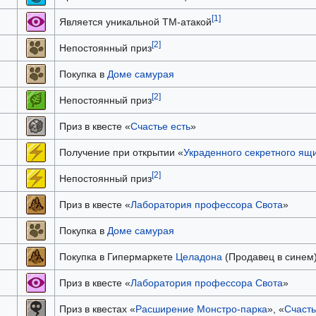
[1]
Является уникальной TM-атакой
[2]
Непостоянный приз
Покупка в
Доме самурая
[2]
Непостоянный приз
Приз в квесте «
Счастье есть
»
Получение при открытии «
Украденного секретного ящ
[2]
Непостоянный приз
Приз в квесте «
Лаборатория профессора Свота
»
Покупка в
Доме самурая
Покупка в Гипермаркете
Целадона
(Продавец в синем
Приз в квесте «
Лаборатория профессора Свота
»
Приз в квестах «
Расширение Монстро-парка
», «
Счасть