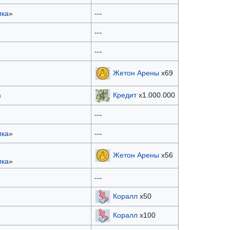
ика
»
---
---
---
Жетон Арены
х69
Кредит
x1.000.000
)
---
ика
»
---
Жетон Арены
х56
ика
»
---
Коралл
x50
Коралл
x100