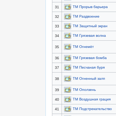
TM Прорыв барьера
31
TM Раздвоение
32
TM Защитный экран
33
TM Грязевая волна
34
TM Огнемёт
35
TM Грязевая бомба
36
TM Песчаная буря
37
TM Огненный залп
38
TM Оползень
39
TM Воздушная грация
40
TM Подстрекательство
41