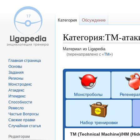
Категория
Обсуждение
Категория:ТМ-атак
Материал из Ligapedia
(перенаправлено с «
ТМ
»)
Главная страница
Перейти
Перейти
Основы
к
к
Задания
навигации
поиску
Регионы
Монстродекс
Атакдекс
Монстроболы
Регенера
Итемдекс
Способности
Ремесло
Частые Вопросы
Свежие правки
Набор тренировки
Случайная статья
TM (Technical Machine)/HM (Hi
Редакторам