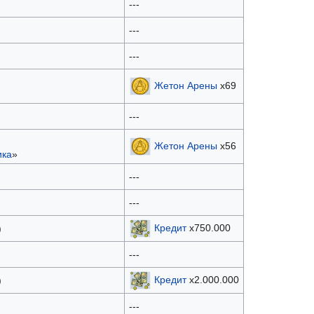
---
---
---
Жетон Арены
х69
---
Жетон Арены
х56
ика
»
---
---
Кредит
x750.000
)
---
Кредит
x2.000.000
)
---