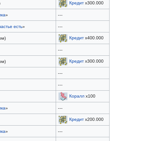
Кредит
x300.000
)
ика
»
---
астье есть
»
---
Кредит
x400.000
ом)
---
Кредит
x300.000
ом)
---
---
Коралл
x100
ика
»
---
Кредит
x200.000
ика
»
---