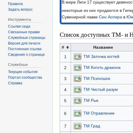
В мире Лиги 17 существует девянос
Правила
Задать вопрос
некоторые из них продаются в Гип
Сувенирной лавке
Сен Аспира
в
Юж
Инструменты
Ссылки сюда
Связанные правки
Список доступных TM- и 
Служебные страницы
Версия для печати
#
Название
Постоянная ссылка
Сведения о странице
TM Заточка когтей
1
Служебные
TM Коготь дракона
2
Текущие события
Портал сообщества
TM Психошок
3
Справка
TM Чистый разум
4
TM Рык
5
TM Отравление
6
TM Град
7