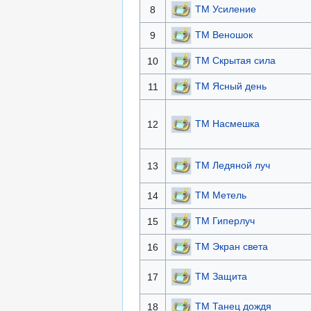
TM Усиление
8
TM Веношок
9
TM Скрытая сила
10
TM Ясный день
11
TM Насмешка
12
TM Ледяной луч
13
TM Метель
14
TM Гиперлуч
15
TM Экран света
16
TM Защита
17
TM Танец дождя
18