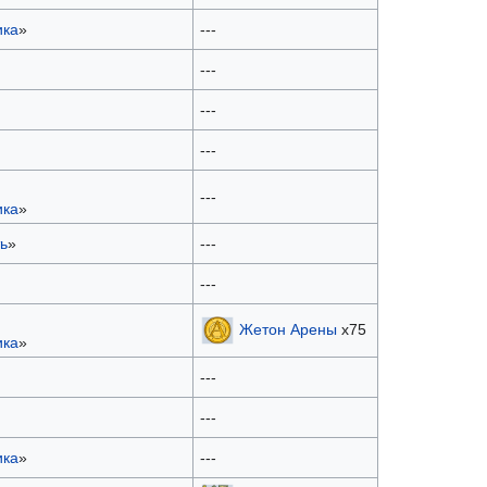
ика
»
---
---
---
---
---
ика
»
ь
»
---
---
Жетон Арены
х75
ика
»
---
---
ика
»
---