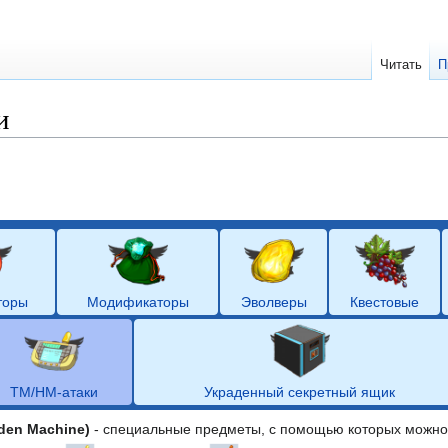
Читать
П
и
торы
Модификаторы
Эволверы
Квестовые
ТМ/HM-атаки
Украденный секретный ящик
dden Machine)
- специальные предметы, с помощью которых можно и