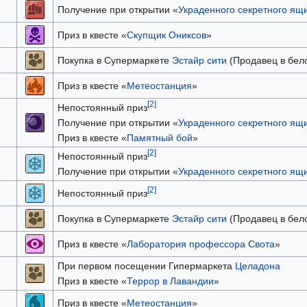
Получение при открытии «
Украденного секретного ящ
Приз в квесте «
Скупщик Ониксов
»
Покупка в Супермаркете
Эстайр сити
(Продавец в бел
Приз в квесте «
Метеостанция
»
[2]
Непостоянный приз
Получение при открытии «
Украденного секретного ящ
Приз в квесте «
Памятный бой
»
[2]
Непостоянный приз
Получение при открытии «
Украденного секретного ящ
[2]
Непостоянный приз
Покупка в Супермаркете
Эстайр сити
(Продавец в бел
Приз в квесте «
Лаборатория профессора Свота
»
При первом посещении Гипермаркета
Целадона
Приз в квесте «
Террор в Лавандии
»
Приз в квесте «
Метеостанция
»