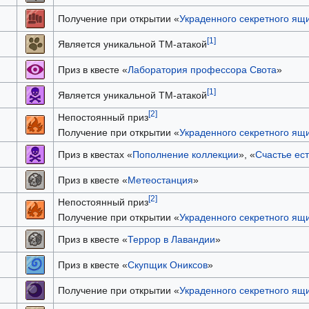
Получение при открытии «
Украденного секретного ящ
[1]
Является уникальной TM-атакой
Приз в квесте «
Лаборатория профессора Свота
»
[1]
Является уникальной TM-атакой
[2]
Непостоянный приз
Получение при открытии «
Украденного секретного ящ
Приз в квестах «
Пополнение коллекции
», «
Счастье ест
Приз в квесте «
Метеостанция
»
[2]
Непостоянный приз
Получение при открытии «
Украденного секретного ящ
Приз в квесте «
Террор в Лавандии
»
Приз в квесте «
Скупщик Ониксов
»
Получение при открытии «
Украденного секретного ящ