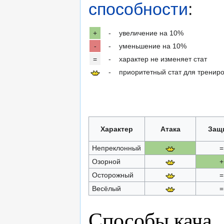
способности
:
+
-
увеличение на 10%
-
-
уменьшение на 10%
=
-
характер не изменяет стат
-
приоритетный стат для тренир
Характер
Атака
Защ
Непреклонный
=
Озорной
+
Осторожный
=
Весёлый
=
Способы кача