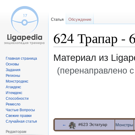
Статья
Обсуждение
624 Трапар - 
Материал из Ligap
Главная страница
Основы
(перенаправлено с
Задания
Регионы
Монстродекс
Перейти
Перейти
Атакдекс
к
к
Итемдекс
навигации
поиску
Способности
Ремесло
Частые Вопросы
Свежие правки
Случайная статья
←
#623 Эстатуар
Монстры
Редакторам