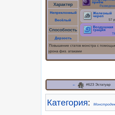
приём
Характер
Разведен
Непреклонный
Железный
череп
Весёлый
57 у
Воздушная
Способность
грация
Т
Дерзость
Повышение статов монстра с помощ
урона физ. атаками
←
#623 Эстатуар
Категория
:
Монстроде