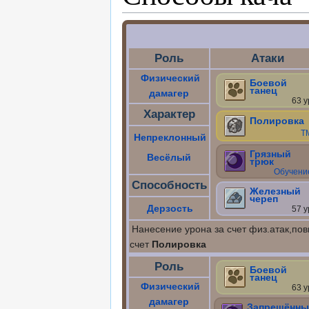
Роль
Атаки
Физический
Боевой
танец
дамагер
63 у
Характер
Полировка
Т
Непреклонный
Грязный
Весёлый
трюк
Обучени
Способность
Железный
череп
Дерзость
57 у
Нанесение урона за счет физ.атак,по
счет
Полировка
Роль
Боевой
танец
Физический
63 у
дамагер
Запрещённы