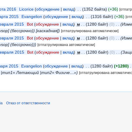
рта 2016
‎
Licorice
обсуждение
вклад
‎
1352 байта
+36
[отпат
марта 2015
‎
Evangelion
обсуждение
вклад
‎
1316 байт
+36
[от
февраля 2015
‎
Bot
обсуждение
вклад
‎
м
1280 байт
0
‎
Изме
sysop] (бессрочно)) [каскадная]
[отпатрулирована автоматически]
февраля 2015
‎
Bot
обсуждение
вклад
‎
м
1280 байт
0
‎
Изме
sysop] (бессрочно))
[отпатрулирована автоматически]
февраля 2015
‎
Bot
обсуждение
вклад
‎
м
1280 байт
0
‎
Защи
варя 2015
‎
Evangelion
обсуждение
вклад
‎
1280 байт
+1280
‎
35 |тип1= Летающий |тип2= Физиче…»
[отпатрулирована автоматичес
ia
Отказ от ответственности