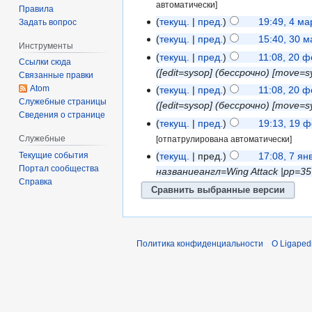
автоматически]
Правила
текущ.
пред.
19:49, 4 ма
Задать вопрос
текущ.
пред.
15:40, 30 
Инструменты
текущ.
пред.
11:08, 20 
Ссылки сюда
(‎[edit=sysop] (бессрочно) ‎[move=
Связанные правки
Atom
текущ.
пред.
11:08, 20 
Служебные страницы
(‎[edit=sysop] (бессрочно) ‎[move=
Сведения о странице
текущ.
пред.
19:13, 19 
Служебные
[отпатрулирована автоматически]
текущ.
пред.
17:08, 7 ян
Текущие события
Портал сообщества
названиеангл=Wing Attack |pp=
Справка
Политика конфиденциальности
О Ligaped