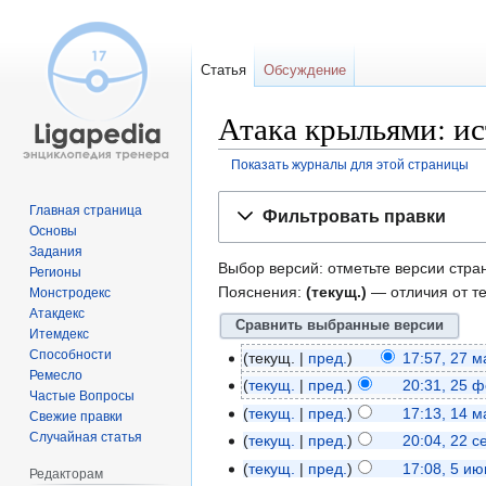
Статья
Обсуждение
Атака крыльями: и
Показать журналы для этой страницы
Перейти
Перейти
Главная страница
Фильтровать правки
к
к
Основы
навигации
поиску
Задания
Выбор версий: отметьте версии стра
Регионы
Пояснения:
(текущ.)
— отличия от т
Монстродекс
Атакдекс
Итемдекс
Способности
текущ.
пред.
17:57, 27 
Ремесло
текущ.
пред.
20:31, 25 
Частые Вопросы
текущ.
пред.
17:13, 14 
Свежие правки
Случайная статья
текущ.
пред.
20:04, 22 
текущ.
пред.
17:08, 5 и
Редакторам