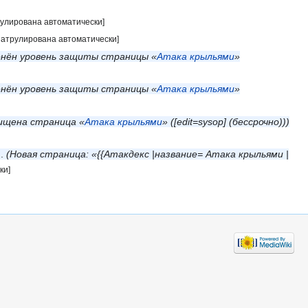
рулирована автоматически]
патрулирована автоматически]
нён уровень защиты страницы «
Атака крыльями
»
нён уровень защиты страницы «
Атака крыльями
»
щена страница «
Атака крыльями
» (‎[edit=sysop] (бессрочно))
Новая страница: «{{Атакдекс |название= Атака крыльями |
ки]