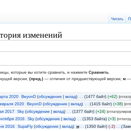
Читать
П
стория изменений
ницы, которые вы хотите сравнить, и нажмите
Сравнить
.
екущей версии;
(пред.)
— отличия от предшествующей версии;
м
— 
марта 2020
‎
BeyonD
обсуждение
вклад
‎
1477 байт
+62
[отпат
февраля 2020
‎
BeyonD
обсуждение
вклад
‎
1415 байт
+38
[от
мая 2017
‎
Sky
обсуждение
вклад
‎
1377 байт
+24
[отпатрулиров
сентября 2016
‎
Sky
обсуждение
вклад
‎
1353 байта
+3
[отпатр
юня 2016
‎
SupaFly
обсуждение
вклад
‎
м
1350 байт
-2
‎
Зам