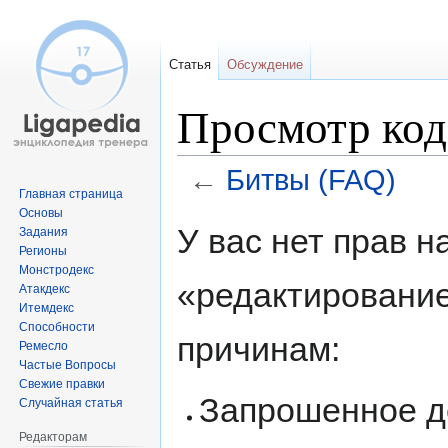
Статья
Обсуждение
Просмотр код
←
Битвы (FAQ)
Главная страница
Основы
Перейти
Перейти
У вас нет прав 
Задания
к
к
Регионы
навигации
поиску
Монстродекс
«редактировани
Атакдекс
Итемдекс
Способности
причинам:
Ремесло
Частые Вопросы
Свежие правки
Запрошенное д
Случайная статья
Редакторам