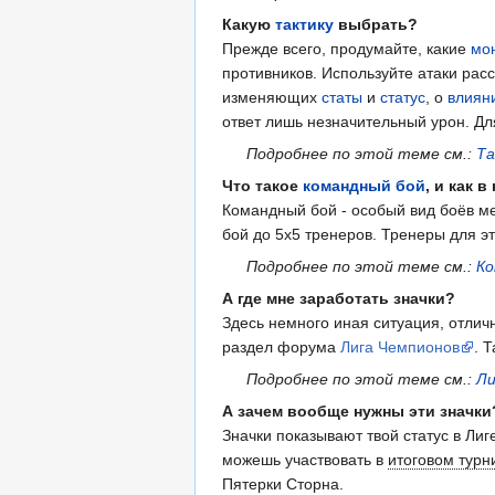
Какую
тактику
выбрать?
Прежде всего, продумайте, какие
мо
противников. Используйте атаки рас
изменяющих
статы
и
статус
, о
влиян
ответ лишь незначительный урон. Д
Подробнее по этой теме см.:
Та
Что такое
командный бой
, и как 
Командный бой - особый вид боёв м
бой до 5х5 тренеров. Тренеры для э
Подробнее по этой теме см.:
Ко
А где мне заработать значки?
Здесь немного иная ситуация, отличн
раздел форума
Лига Чемпионов
. 
Подробнее по этой теме см.:
Ли
А зачем вообще нужны эти значки
Значки показывают твой статус в Лиг
можешь участвовать в
итоговом турн
Пятерки Сторна.