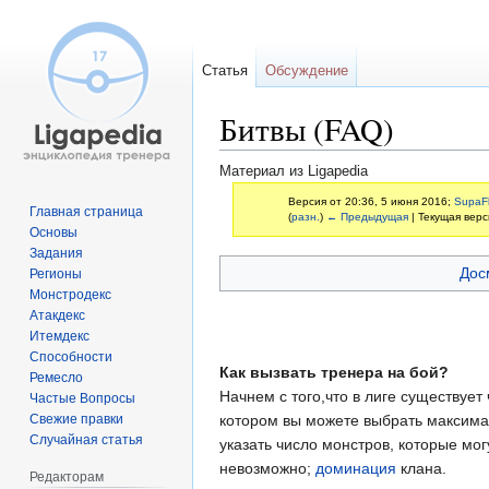
Статья
Обсуждение
Битвы (FAQ)
Материал из Ligapedia
Версия от 20:36, 5 июня 2016;
SupaF
Главная страница
(
разн.
)
← Предыдущая
| Текущая верс
Основы
Задания
Перейти
Перейти
Дос
Регионы
к
к
Монстродекс
навигации
поиску
Атакдекс
Итемдекс
Способности
Как вызвать тренера на бой?
Ремесло
Начнем с того,что в лиге существует
Частые Вопросы
Свежие правки
котором вы можете выбрать максимал
Случайная статья
указать число монстров, которые мог
невозможно;
доминация
клана.
Редакторам