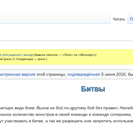
Читать
П
ly
(
обсуждение
|
вклад
)
(Замена текста — «Поке» на «Монстро»)
ия (разн.) | Следующая → (разн.)
мотренная версия
этой страницы,
подтверждённая
5 июня 2016
, б
Битвы
 четыре вида боев:
Вызов на бой
,по-другому бой без правил;
Напад
ьное количество монстров в своей команде и команде соперника, 
ут участвовать в битве, а так же разрешить или запретить исполь