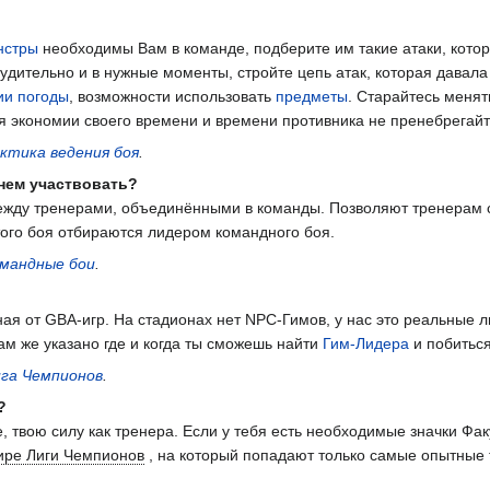
нстры
необходимы Вам в команде, подберите им такие атаки, кото
судительно и в нужные моменты, стройте цепь атак, которая давал
ии погоды
, возможности использовать
предметы
. Старайтесь менят
ля экономии своего времени и времени противника не пренебрегай
ктика ведения боя
.
в нем участвовать?
ежду тренерами, объединёнными в команды. Позволяют тренерам с
того боя отбираются лидером командного боя.
мандные бои
.
ая от GBA-игр. На стадионах нет NPC-Гимов, у нас это реальные л
Там же указано где и когда ты сможешь найти
Гим-Лидера
и побиться
га Чемпионов
.
?
е, твою силу как тренера. Если у тебя есть необходимые значки Ф
ире Лиги Чемпионов
, на который попадают только самые опытные 