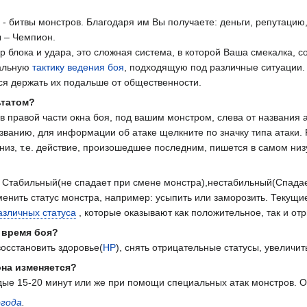
 битвы монстров. Благодаря им Вы получаете: деньги, репутацию
ы – Чемпион.
бор блока и удара, это сложная система, в которой Ваша смекалка
кальную
тактику ведения боя
, подходящую под различные ситуации. Т
ся держать их подальше от общественности.
ьтатом?
правой части окна боя, под вашим монстром, слева от названия а
званию, для информации об атаке щелкните по значку типа атаки.
вниз, т.е. действие, произошедшее последним, пишется в самом низ
в: Стабильный(не спадает при смене монстра),нестабильный(Спад
менить статус монстра, например: усыпить или заморозить. Текущи
азличных статуса
, которые оказывают как положительное, так и от
 время боя?
осстановить здоровье(
НР
), снять отрицательные статусы, увеличи
она изменяется?
дые 15-20 минут или же при помощи специальных атак монстров. О
года
.