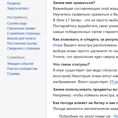
Зачем мне сражаться?
Правила
Важнейшая составляющая этой игры -
Задать вопрос
Научитесь правильно сражаться и В
Инструменты
В Лиге-17 битвы - это не просто вы
Ссылки сюда
Постарайтесь выработать свою уни
Связанные правки
самых победоносных тактик старают
Служебные страницы
Версия для печати
Как атаковать и следить за резул
Постоянная ссылка
Атаки
Вашего монстра расположены в 
Сведения о странице
выбора атаки просто щелкните по на
Учтите, что хронология идет сверху 
Служебные
Текущие события
Что такое статусы?
Портал сообщества
В игре существует три вида статусо
Справка
монстров) Некоторые атаки могут из
изображения. Всего существует
23 р
Зачем использовать предметы во
Например: чтобы поймать монстра, в
Как погода влияет на битву и как 
Погода меняется автоматически каж
Подробнее по этой теме см.:
По