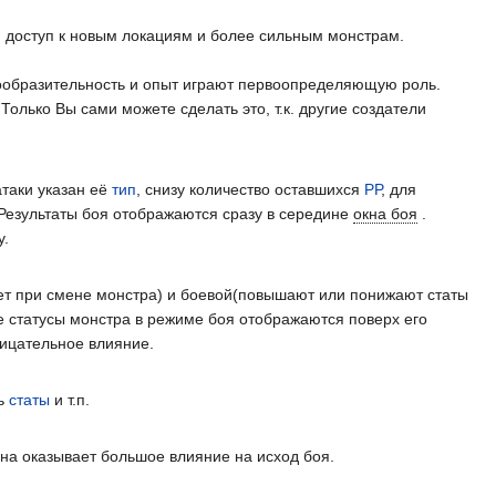
, доступ к новым локациям и более сильным монстрам.
, сообразительность и опыт играют первоопределяющую роль.
олько Вы сами можете сделать это, т.к. другие создатели
таки указан её
тип
, снизу количество оставшихся
РР
, для
 Результаты боя отображаются сразу в середине
окна боя
.
у.
ает при смене монстра) и боевой(повышают или понижают статы
е статусы монстра в режиме боя отображаются поверх его
рицательное влияние.
ть
статы
и т.п.
на оказывает большое влияние на исход боя.