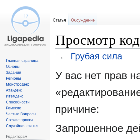
Статья
Обсуждение
Просмотр код
←
Грубая сила
Главная страница
Основы
Перейти
Перейти
У вас нет прав 
Задания
к
к
Регионы
навигации
поиску
Монстродекс
«редактирование
Атакдекс
Итемдекс
Способности
причине:
Ремесло
Частые Вопросы
Свежие правки
Запрошенное дей
Случайная статья
Редакторам