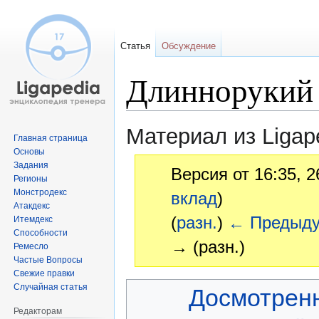
Статья
Обсуждение
Длиннорукий
Материал из Ligap
Главная страница
Основы
Задания
Версия от 16:35, 
Регионы
Монстродекс
вклад
)
Атакдекс
(
разн.
)
← Предыд
Итемдекс
Способности
→ (разн.)
Ремесло
Частые Вопросы
Свежие правки
Перейти
Перейти
Случайная статья
Досмотрен
к
к
Редакторам
навигации
поиску