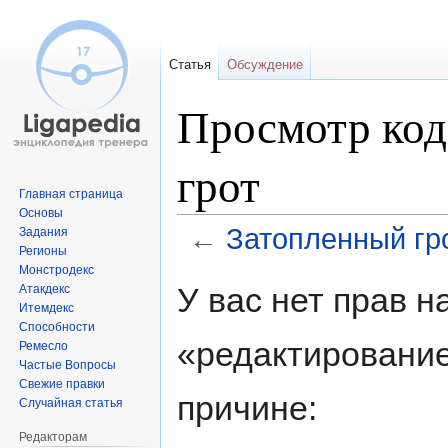
Статья
Обсуждение
Просмотр код
грот
Главная страница
Основы
←
Затопленный гр
Задания
Регионы
Монстродекс
Перейти
Перейти
У вас нет прав 
Атакдекс
к
к
Итемдекс
навигации
поиску
Способности
«редактирование
Ремесло
Частые Вопросы
Свежие правки
причине:
Случайная статья
Редакторам