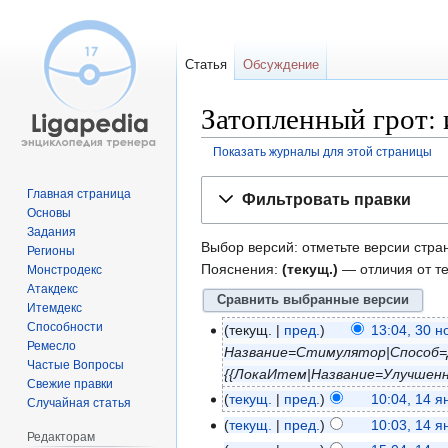
Статья
Обсуждение
Затопленный грот:
Показать журналы для этой страницы
Перейти
Перейти
Главная страница
Фильтровать правки
к
к
Основы
навигации
поиску
Задания
Выбор версий: отметьте версии стра
Регионы
Пояснения:
(текущ.)
— отличия от т
Монстродекс
Атакдекс
Итемдекс
Способности
текущ.
пред.
13:04, 30 
Ремесло
Название=Стимулятор|Способ=Д
Частые Вопросы
{{ЛокаИтем|Название=Улучшенн
Свежие правки
текущ.
пред.
10:04, 14 
Случайная статья
текущ.
пред.
10:03, 14 
Редакторам