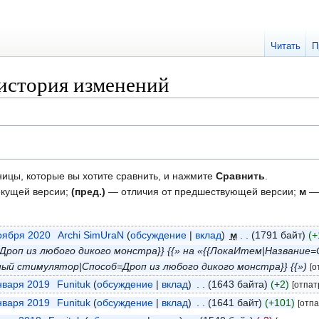
Читать
П
 история изменений
ницы, которые вы хотите сравнить, и нажмите
Сравнить
.
екущей версии;
(пред.)
— отличия от предшествующей версии;
м
— 
ноября 2020
‎
Archi SimUraN
обсуждение
вклад
‎
м
1791 байт
+
роп из любого дикого монстра}} {{» на «{{ЛокаИтем|Название
ый стимулятор|Способ=Дроп из любого дикого монстра}} {{»
[о
января 2019
‎
Funituk
обсуждение
вклад
‎
1643 байта
+2
[отпат
января 2019
‎
Funituk
обсуждение
вклад
‎
1641 байт
+101
[отп