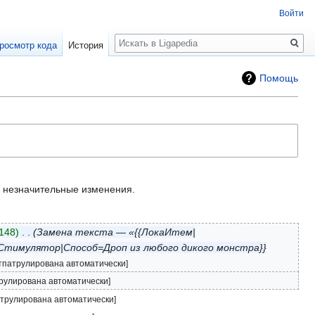
Войти
Поиск
росмотр кода
История
Помощь
незначительные изменения.
148
‎
Замена текста — «{{ЛокаИтем|
=Стимулятор|Способ=Дроп из любого дикого монстра}}
тпатрулирована автоматически]
рулирована автоматически]
атрулирована автоматически]