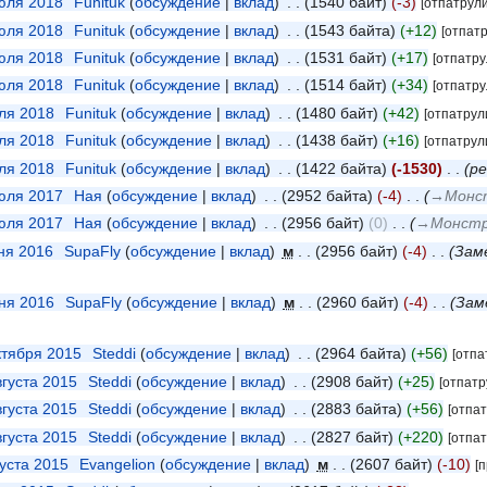
июля 2018
‎
Funituk
обсуждение
вклад
‎
1540 байт
-3
[отпатрул
июля 2018
‎
Funituk
обсуждение
вклад
‎
1543 байта
+12
[отпат
июля 2018
‎
Funituk
обсуждение
вклад
‎
1531 байт
+17
[отпатр
июля 2018
‎
Funituk
обсуждение
вклад
‎
1514 байт
+34
[отпатр
юля 2018
‎
Funituk
обсуждение
вклад
‎
1480 байт
+42
[отпатрул
юля 2018
‎
Funituk
обсуждение
вклад
‎
1438 байт
+16
[отпатрул
юля 2018
‎
Funituk
обсуждение
вклад
‎
1422 байта
-1530
‎
ре
июля 2017
‎
Ная
обсуждение
вклад
‎
2952 байта
-4
‎
→‎Монс
июля 2017
‎
Ная
обсуждение
вклад
‎
2956 байт
0
‎
→‎Монст
юня 2016
‎
SupaFly
обсуждение
вклад
‎
м
2956 байт
-4
‎
Зам
юня 2016
‎
SupaFly
обсуждение
вклад
‎
м
2960 байт
-4
‎
Зам
ктября 2015
‎
Steddi
обсуждение
вклад
‎
2964 байта
+56
[отпа
вгуста 2015
‎
Steddi
обсуждение
вклад
‎
2908 байт
+25
[отпатр
вгуста 2015
‎
Steddi
обсуждение
вклад
‎
2883 байта
+56
[отпа
вгуста 2015
‎
Steddi
обсуждение
вклад
‎
2827 байт
+220
[отпа
густа 2015
‎
Evangelion
обсуждение
вклад
‎
м
2607 байт
-10
[