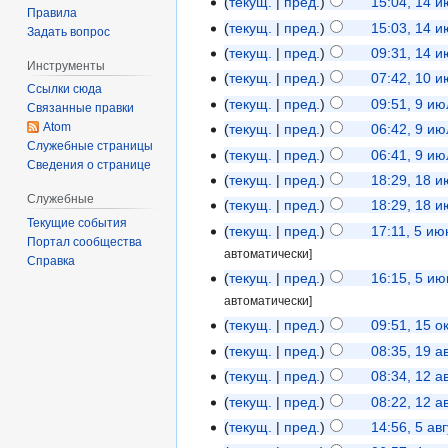
текущ.
пред.
15:04, 14 
Правила
текущ.
пред.
15:03, 14 
Задать вопрос
текущ.
пред.
09:31, 14 
Инструменты
текущ.
пред.
07:42, 10 
Ссылки сюда
текущ.
пред.
09:51, 9 и
Связанные правки
Atom
текущ.
пред.
06:42, 9 и
Служебные страницы
текущ.
пред.
06:41, 9 и
Сведения о странице
текущ.
пред.
18:29, 18 
Служебные
текущ.
пред.
18:29, 18 
Текущие события
текущ.
пред.
17:11, 5 и
Портал сообщества
автоматически]
Справка
текущ.
пред.
16:15, 5 и
автоматически]
текущ.
пред.
09:51, 15 о
текущ.
пред.
08:35, 19 а
текущ.
пред.
08:34, 12 а
текущ.
пред.
08:22, 12 а
текущ.
пред.
14:56, 5 ав