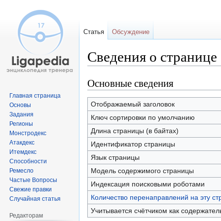
Статья
Обсуждение
Сведения о странице
Основные сведения
Перейти
Перейти
к
к
Главная страница
навигации
поиску
Отображаемый заголовок
Основы
Задания
Ключ сортировки по умолчанию
Регионы
Длина страницы (в байтах)
Монстродекс
Атакдекс
Идентификатор страницы
Итемдекс
Язык страницы
Способности
Модель содержимого страницы
Ремесло
Частые Вопросы
Индексация поисковыми роботами
Свежие правки
Количество перенаправлений на эту ст
Случайная статья
Учитывается счётчиком как содержател
Редакторам