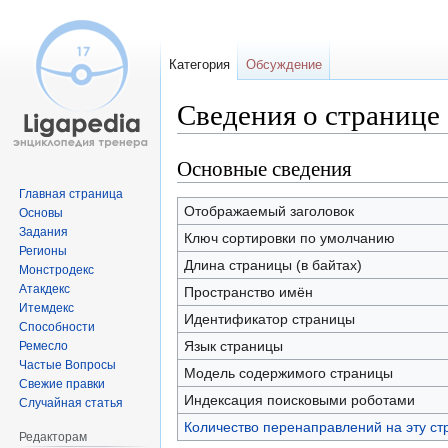
Категория
Обсуждение
Сведения о странице
Основные сведения
Перейти
Перейти
к
к
Главная страница
навигации
поиску
Отображаемый заголовок
Основы
Задания
Ключ сортировки по умолчанию
Регионы
Длина страницы (в байтах)
Монстродекс
Атакдекс
Пространство имён
Итемдекс
Идентификатор страницы
Способности
Язык страницы
Ремесло
Частые Вопросы
Модель содержимого страницы
Свежие правки
Индексация поисковыми роботами
Случайная статья
Количество перенаправлений на эту ст
Редакторам