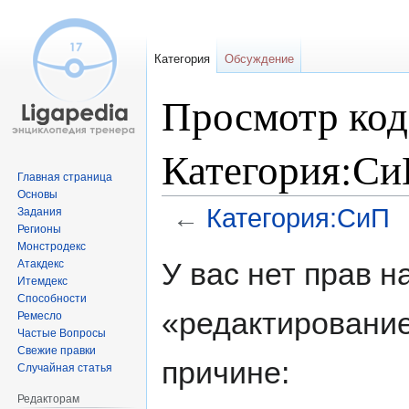
Категория
Обсуждение
Просмотр код
Категория:С
Главная страница
Основы
←
Категория:СиП
Задания
Регионы
Монстродекс
Перейти
Перейти
У вас нет прав 
Атакдекс
к
к
Итемдекс
навигации
поиску
Способности
«редактирование
Ремесло
Частые Вопросы
Свежие правки
причине:
Случайная статья
Редакторам