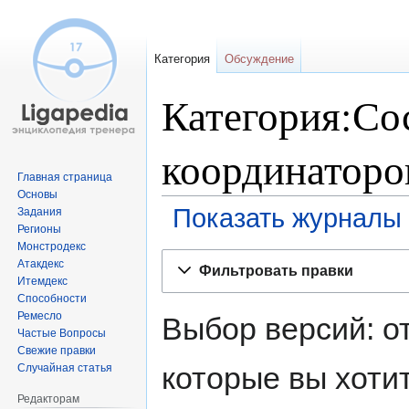
Категория
Обсуждение
Категория:Со
координаторо
Главная страница
Основы
Показать журналы 
Задания
Регионы
Монстродекс
Перейти
Перейти
Атакдекс
Фильтровать правки
к
к
Итемдекс
навигации
поиску
Способности
Ремесло
Выбор версий: о
Частые Вопросы
Свежие правки
которые вы хоти
Случайная статья
Редакторам