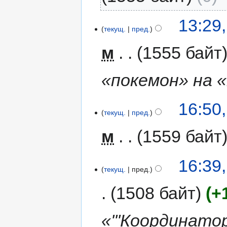
13:29
текущ.
пред.
м
1555 байт
«покемон» на 
16:50
текущ.
пред.
м
1559 байт
16:39
текущ.
пред.
1508 байт
+
«'''Координато