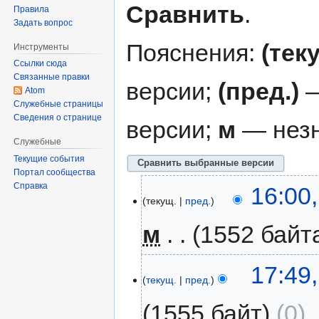
Сравнить
.
Правила
Задать вопрос
Пояснения:
(тек
Инструменты
Ссылки сюда
Связанные правки
версии;
(пред.)
—
Atom
Служебные страницы
Сведения о странице
версии;
м
— незн
Служебные
Текущие события
Портал сообщества
Справка
16:00
текущ.
пред.
м
1552 байт
17:49
текущ.
пред.
1555 байт
0