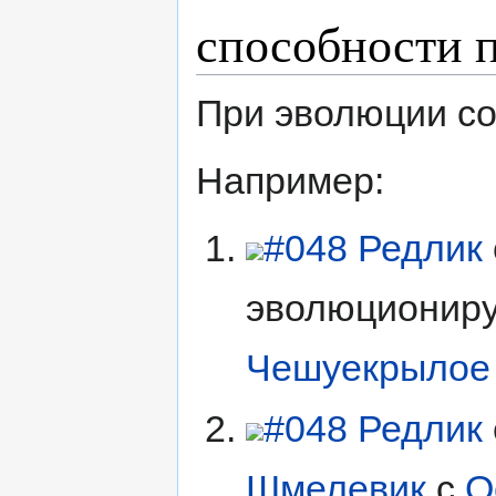
способности 
При эволюции со
Например:
#048 Редлик
эволюциониру
Чешуекрылое
#048 Редлик
Шмелевик
с
О