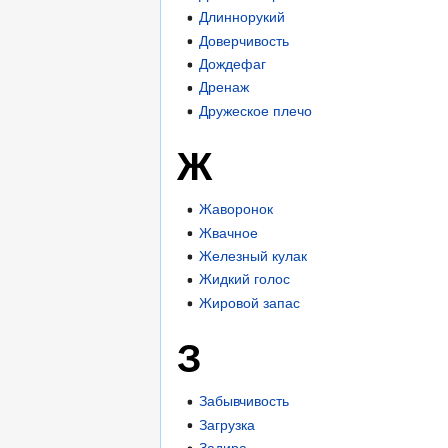
Длиннорукий
Доверчивость
Дождефаг
Дренаж
Дружеское плечо
Ж
Жаворонок
Жвачное
Железный кулак
Жидкий голос
Жировой запас
З
Забывчивость
Загрузка