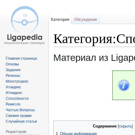
Категория
Обсуждение
Категория:Сп
Материал из Ligap
Главная страница
Основы
Задания
Перейти
Перейти
Регионы
к
к
Монстродекс
навигации
поиску
Атакдекс
Итемдекс
Способности
Ремесло
Частые Вопросы
Свежие правки
Случайная статья
Содержание
Редакторам
1
Общая информация