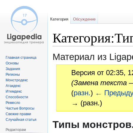
Категория
Обсуждение
Категория:Ти
Материал из Ligap
Главная страница
Основы
Задания
Версия от 02:35, 
Регионы
Монстродекс
(Замена текста —
Атакдекс
(
разн.
)
← Предыд
Итемдекс
Способности
→ (разн.)
Ремесло
Частые Вопросы
Свежие правки
Перейти
Перейти
Случайная статья
Типы монстров
к
к
Редакторам
навигации
поиску