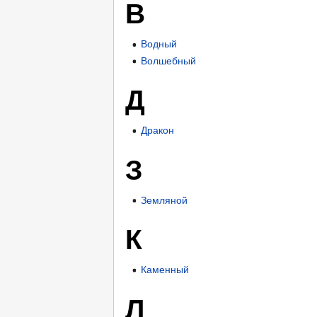
В
Водный
Волшебный
Д
Дракон
З
Земляной
К
Каменный
Л