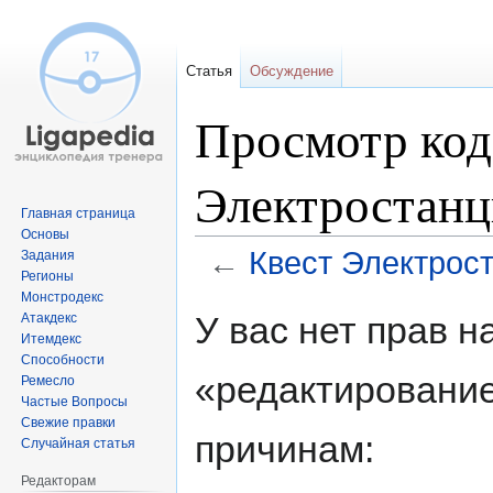
Статья
Обсуждение
Просмотр код
Электростан
Главная страница
Основы
←
Квест Электрос
Задания
Регионы
Монстродекс
Перейти
Перейти
У вас нет прав 
Атакдекс
к
к
Итемдекс
навигации
поиску
Способности
«редактировани
Ремесло
Частые Вопросы
Свежие правки
причинам:
Случайная статья
Редакторам