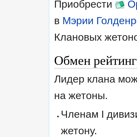
Приобрести
О
в
Мэрии
Голденр
Клановых жетоно
Обмен рейтинг
Лидер клана мож
на жетоны.
Членам I дивизи
жетону.