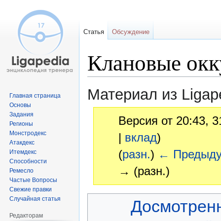
Статья
Обсуждение
Клановые окк
Материал из Ligap
Главная страница
Основы
Задания
Версия от 20:43, 3
Регионы
Монстродекс
|
вклад
)
Атакдекс
(
разн.
)
← Предыд
Итемдекс
Способности
→ (разн.)
Ремесло
Частые Вопросы
Свежие правки
Перейти
Перейти
Случайная статья
Досмотрен
к
к
Редакторам
навигации
поиску