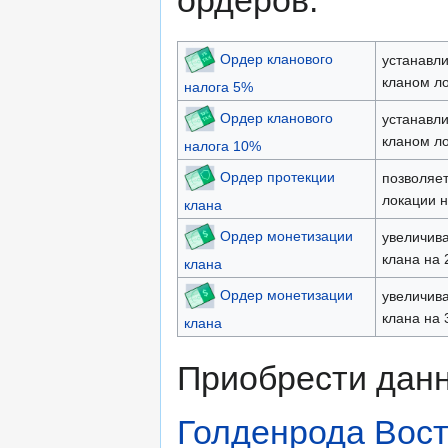
ордеров:
Ордер кланового
устанавли
кланом ло
налога 5%
Ордер кланового
устанавли
кланом ло
налога 10%
Ордер протекции
позволяет
локации н
клана
Ордер монетизации
увеличива
клана на 
клана
Ордер монетизации
увеличива
клана на 
клана
Приобрести дан
Голденрода
Вост