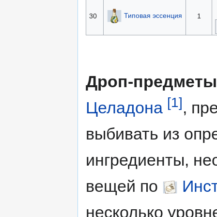
Типовая эссенция
30
1
Дроп-предметы
[1]
Целадона
, пр
выбивать из опр
ингредиенты, не
вещей по
Инс
несколько уровн