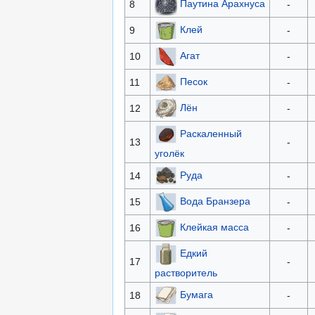
Паутина Арахнуса
8
-
Клей
9
-
Агат
10
-
Песок
11
-
Лён
12
-
Раскаленный
13
-
уголёк
Руда
14
-
Вода Бранзера
15
-
Клейкая масса
16
-
Едкий
17
-
растворитель
Бумага
18
-