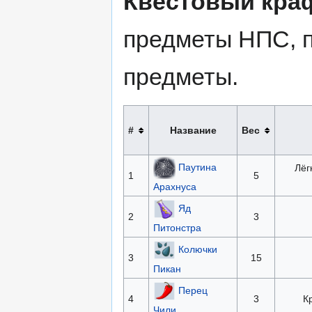
Квестовый кра
предметы НПС, п
предметы.
#
Название
Вес
Паутина
Лёг
1
5
Арахнуса
Яд
2
3
Питонстра
Колючки
3
15
Пикан
Перец
4
3
К
Чили