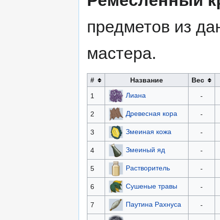
предметов из да
мастера.
#
Название
Вес
Лиана
1
-
Древесная кора
2
-
Змеиная кожа
3
-
Змеиный яд
4
-
Растворитель
5
-
Сушеные травы
6
-
Паутина Рахнуса
7
-