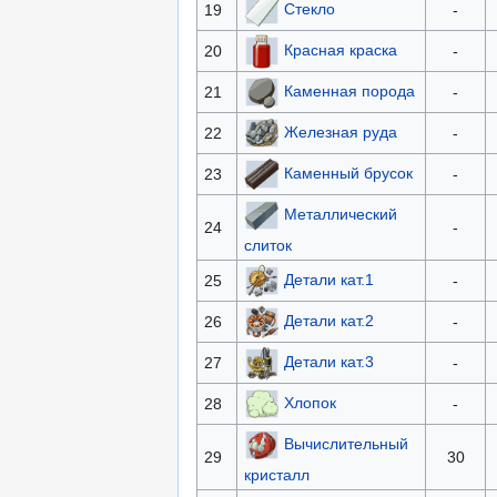
Стекло
19
-
Красная краска
20
-
Каменная порода
21
-
Железная руда
22
-
Каменный брусок
23
-
Металлический
24
-
слиток
Детали кат.1
25
-
Детали кат.2
26
-
Детали кат.3
27
-
Хлопок
28
-
Вычислительный
29
30
кристалл