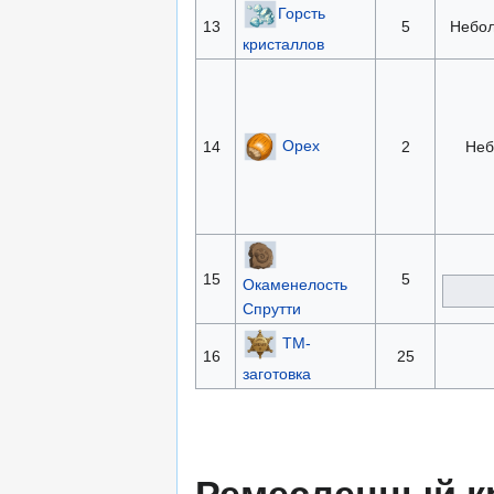
Горсть
13
5
Небол
кристаллов
Орех
14
2
Неб
15
5
Окаменелость
Спрутти
ТМ-
16
25
заготовка
Ремесленный к