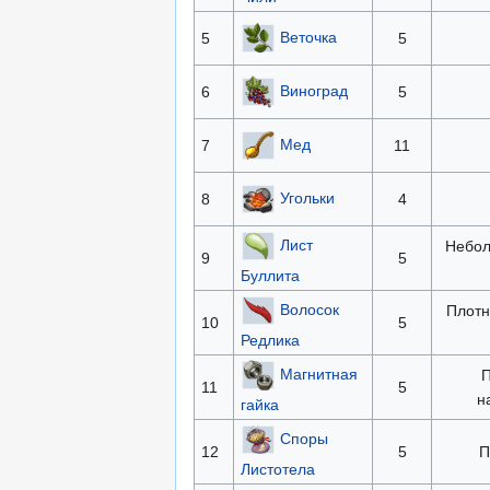
Веточка
5
5
Виноград
6
5
Мед
7
11
Угольки
8
4
Лист
Небол
9
5
Буллита
Волосок
Плотн
10
5
Редлика
Магнитная
П
11
5
н
гайка
Споры
12
5
П
Листотела