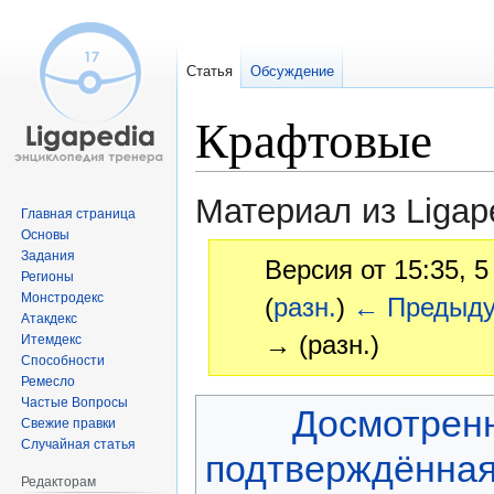
Статья
Обсуждение
Крафтовые
Материал из Ligap
Главная страница
Основы
Задания
Версия от 15:35, 
Регионы
Монстродекс
(
разн.
)
← Предыд
Атакдекс
→ (разн.)
Итемдекс
Способности
Ремесло
Частые Вопросы
Перейти
Перейти
Досмотрен
Свежие правки
к
к
Случайная статья
навигации
поиску
подтверждённа
Редакторам