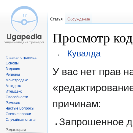
Статья
Обсуждение
Просмотр код
←
Кувалда
Главная страница
Основы
Перейти
Перейти
У вас нет прав 
Задания
к
к
Регионы
навигации
поиску
Монстродекс
«редактировани
Атакдекс
Итемдекс
Способности
причинам:
Ремесло
Частые Вопросы
Свежие правки
Запрошенное д
Случайная статья
Редакторам