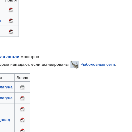
а
ля ловли
монстров
торые нападают, если активированы
Рыболовные сети
.
я
Ловля
лагуна
лагуна
допад