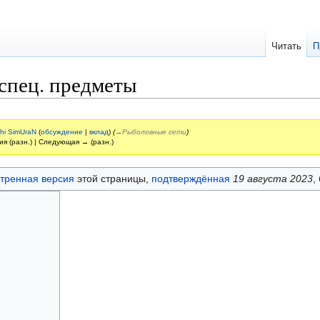
Читать
П
спец. предметы
hi SimUraN
(
обсуждение
|
вклад
)
(
→‎Рыболовные сети
)
ия (разн.) | Следующая → (разн.)
тренная версия
этой страницы,
подтверждённая
19 августа 2023
,