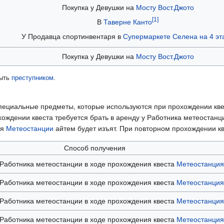
Покупка у Девушки на
Мосту
Вост.Джото
[1]
В
Таверне
Канто
У Продавца спортинвентаря в
Супермаркете Селена на 4 эт
Покупка у Девушки на
Мосту
Вост.Джото
ыть
преступником
.
пециальные предметы, которые используются при прохождении кв
охождении квеста требуется брать в аренду у Работника метеостан
ия
Метеостанции
айтем будет изъят. При повторном прохождении к
Способ получения
 Работника метеостанции в ходе прохождения квеста
Метеостанция
 Работника метеостанции в ходе прохождения квеста
Метеостанция
 Работника метеостанции в ходе прохождения квеста
Метеостанция
 Работника метеостанции в ходе прохождения квеста
Метеостанция