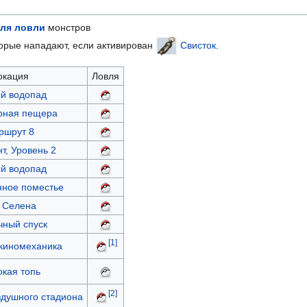
ля ловли
монстров
торые нападают, если активирован
Свисток
.
окация
Ловля
й водопад
рная пещера
ршрут 8
т, Уровень 2
й водопад
ное поместье
 Селена
чный спуск
[1]
киномеханика
кая топь
[2]
здушного стадиона