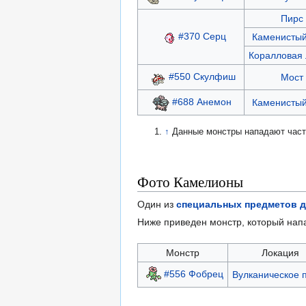
Пирс
#370 Серц
Каменистый
Коралловая 
#550 Скулфиш
Мост
#688 Анемон
Каменистый
↑
Данные монстры нападают часто
Фото Камелионы
Один из
специальных предметов д
Ниже приведен монстр, который нап
Монстр
Локация
#556 Фобрец
Вулканическое 