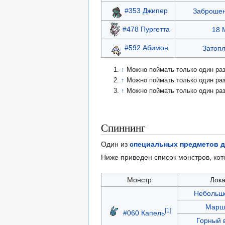
#353 Джипер
Заброшен
#478 Пургетта
18 
#592 Абимон
Затопл
↑
Можно поймать только один ра
↑
Можно поймать только один раз
↑
Можно поймать только один раз
Спиннинг
Один из
специальных предметов д
Ниже приведен список монстров, ко
Монстр
Лок
Небольш
Марш
[1]
#060 Капель
Горный 