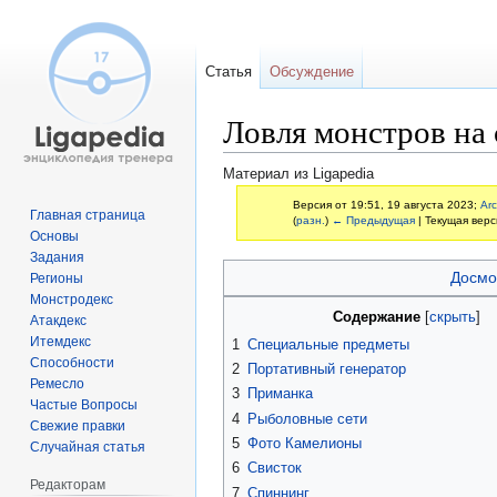
Статья
Обсуждение
Ловля монстров на 
Материал из Ligapedia
Версия от 19:51, 19 августа 2023;
Arc
Главная страница
(
разн.
)
← Предыдущая
| Текущая верс
Основы
Задания
Перейти
Перейти
Досмо
Регионы
к
к
Монстродекс
Содержание
навигации
поиску
Атакдекс
Итемдекс
1
Специальные предметы
Способности
2
Портативный генератор
Ремесло
3
Приманка
Частые Вопросы
4
Рыболовные сети
Свежие правки
5
Фото Камелионы
Случайная статья
6
Свисток
Редакторам
7
Спиннинг