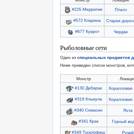
#225 Меррипик
Плато
#572 Кларина
Старая дорог
#677 Куарот
Чердак
Рыболовные сети
Один из
специальных предметов д
Ниже приведен список монстров, ко
Монстр
Локаци
#130 Дибарак
Коралловая 
#319 Клыкула
Коралловая 
#340 Сомасин
Яхта
#341 Крак
Горный во
#349 Тусклофиш
Ручей