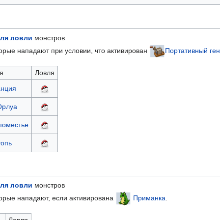
ля ловли
монстров
орые нападают при условии, что активирован
Портативный ге
я
Ловля
анция
Орлуа
поместье
топь
ля ловли
монстров
торые нападают, если активирована
Приманка
.
Ловля