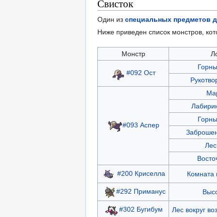
Свисток
Один из
специальных предметов д
Ниже приведен список монстров, ко
Монстр
Л
Горны
#092 Ост
Рукотво
Ма
Лабирин
Горны
#093 Аспер
Заброшен
Лес
Восто
#200 Криселла
Комната 
#292 Приманус
Высо
#302 Бугибум
Лес вокруг во