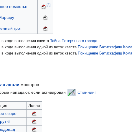
[3]
ное поместье
Маршрут
енный грот
з в ходе выполнения квеста
Тайна Потерянного города
.
 в ходе выполнения одной из веток квеста
Похищение Батискафиш Кома
 в ходе выполнения одной из веток квеста
Похищение Батискафиш Кома
ля ловли
монстров
торые нападают, если активирован
Спиннинг
.
ация
Ловля
ое озеро
рут 6
водопад