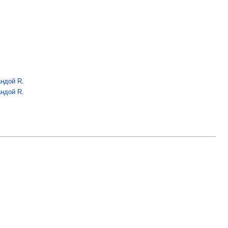
ндой R
.
ндой R
.