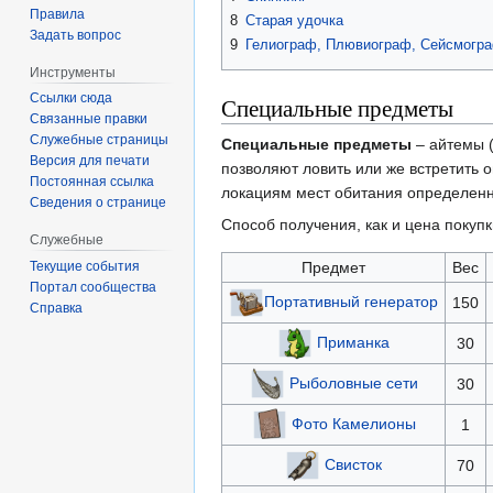
Правила
8
Старая удочка
Задать вопрос
9
Гелиограф, Плювиограф, Сейсмогра
Инструменты
Ссылки сюда
Специальные предметы
Связанные правки
Служебные страницы
Специальные предметы
– айтемы (
Версия для печати
позволяют ловить или же встретить
Постоянная ссылка
локациям мест обитания определенны
Сведения о странице
Способ получения, как и цена покуп
Служебные
Предмет
Вес
Текущие события
Портал сообщества
Портативный генератор
150
Справка
Приманка
30
Рыболовные сети
30
Фото Камелионы
1
Свисток
70