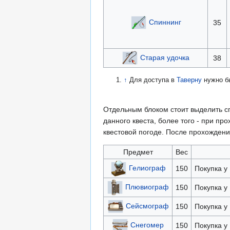
Спиннинг
35
Старая удочка
38
↑
Для доступа в
Таверну
нужно б
Отдельным блоком стоит выделить с
данного квеста, более того - при пр
квестовой погоде. После прохожден
Предмет
Вес
Гелиограф
150
Покупка у
Плювиограф
150
Покупка у
Сейсмограф
150
Покупка у
Снегомер
150
Покупка у