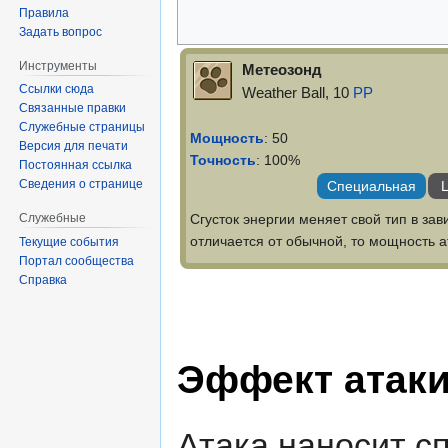
Правила
Задать вопрос
Инструменты
Метеозонд
Ссылки сюда
Weather Ball, 10
PP
Связанные правки
Служебные страницы
Мощность
: 50
Версия для печати
Точность
: 100%
Постоянная ссылка
Сведения о странице
Специальная
Ц
Сгусток энергии меняет свой тип в зав
Служебные
отличается от обычной, то мощность а
Текущие события
Портал сообщества
Справка
Эффект атак
Атака наносит с