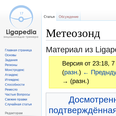
Статья
Обсуждение
Метеозонд
Материал из Ligap
Главная страница
Основы
Задания
Версия от 23:18, 
Регионы
Монстродекс
(
разн.
)
← Предыд
Атакдекс
→ (разн.)
Итемдекс
Способности
Ремесло
Частые Вопросы
Перейти
Перейти
Досмотрен
Свежие правки
к
к
Случайная статья
навигации
поиску
подтверждённа
Редакторам