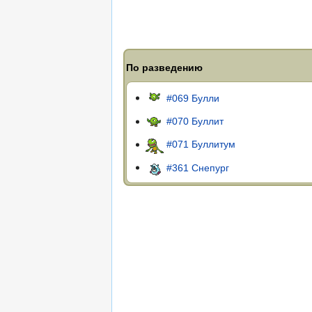
По разведению
#069 Булли
#070 Буллит
#071 Буллитум
#361 Снепург