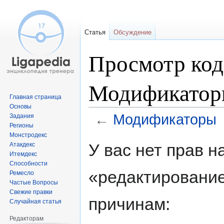
Статья
Обсуждение
Просмотр код
Модификато
Главная страница
Основы
←
Модификаторы
Задания
Регионы
Монстродекс
Перейти
Перейти
У вас нет прав 
Атакдекс
к
к
Итемдекс
навигации
поиску
Способности
«редактировани
Ремесло
Частые Вопросы
Свежие правки
причинам:
Случайная статья
Редакторам