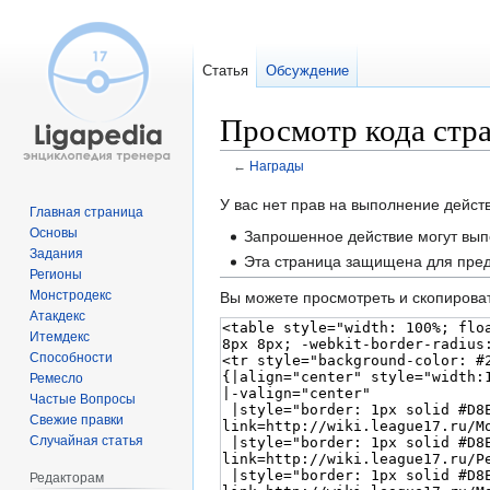
Статья
Обсуждение
Просмотр кода стр
←
Награды
Перейти
Перейти
У вас нет прав на выполнение дейс
Главная страница
к
к
Основы
Запрошенное действие могут вып
навигации
поиску
Задания
Эта страница защищена для пред
Регионы
Монстродекс
Вы можете просмотреть и скопироват
Атакдекс
Итемдекс
Способности
Ремесло
Частые Вопросы
Свежие правки
Случайная статья
Редакторам