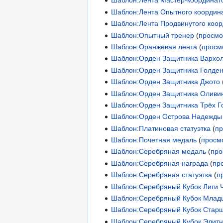
Шаблон:Лента Мастер-координат
Шаблон:Лента Опытного координ
Шаблон:Лента Продвинутого коо
Шаблон:Опытный тренер
(
просмо
Шаблон:Оранжевая лента
(
просм
Шаблон:Орден Защитника Вархо
Шаблон:Орден Защитника Голде
Шаблон:Орден Защитника Джото
Шаблон:Орден Защитника Оливи
Шаблон:Орден Защитника Трёх Г
Шаблон:Орден Острова Надежды
Шаблон:Платиновая статуэтка
(
пр
Шаблон:Почетная медаль
(
просм
Шаблон:Серебряная медаль
(
про
Шаблон:Серебряная награда
(
пр
Шаблон:Серебряная статуэтка
(
п
Шаблон:Серебряный Кубок Лиги 
Шаблон:Серебряный Кубок Млад
Шаблон:Серебряный Кубок Старш
Шаблон:Серебряный Кубок Элитн