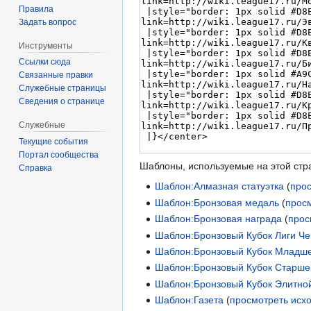
Правила
Задать вопрос
Инструменты
Ссылки сюда
Связанные правки
Служебные страницы
Сведения о странице
Служебные
Текущие события
Портал сообщества
Шаблоны, используемые на этой стр
Справка
Шаблон:Алмазная статуэтка
(
про
Шаблон:Бронзовая медаль
(
прос
Шаблон:Бронзовая награда
(
прос
Шаблон:Бронзовый Кубок Лиги Ч
Шаблон:Бронзовый Кубок Младше
Шаблон:Бронзовый Кубок Старше
Шаблон:Бронзовый Кубок Элитно
Шаблон:Газета
(
просмотреть исх