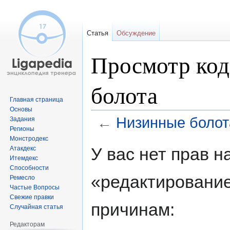
Статья
Обсуждение
Просмотр код
болота
Главная страница
Основы
←
Низинные болот
Задания
Регионы
Монстродекс
Перейти
Перейти
У вас нет прав 
Атакдекс
к
к
Итемдекс
навигации
поиску
Способности
«редактировани
Ремесло
Частые Вопросы
Свежие правки
причинам:
Случайная статья
Редакторам