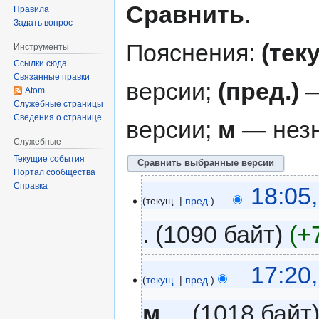
Сравнить
.
Правила
Задать вопрос
Пояснения:
(тек
Инструменты
Ссылки сюда
Связанные правки
версии;
(пред.)
—
Atom
Служебные страницы
Сведения о странице
версии;
м
— незн
Служебные
Текущие события
Портал сообщества
Справка
18:05
текущ.
пред.
1090 байт
+
17:20
текущ.
пред.
м
1018 байт