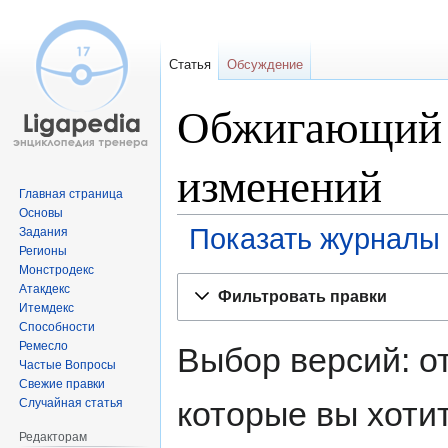
Статья
Обсуждение
Обжигающий з
изменений
Главная страница
Основы
Показать журналы 
Задания
Регионы
Монстродекс
Перейти
Перейти
Атакдекс
Фильтровать правки
к
к
Итемдекс
навигации
поиску
Способности
Ремесло
Выбор версий: о
Частые Вопросы
Свежие правки
которые вы хоти
Случайная статья
Редакторам