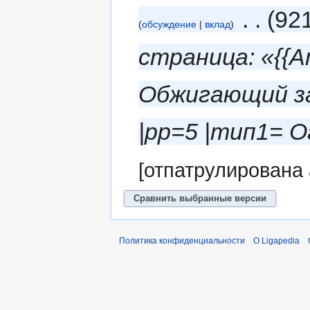
‎
92
обсуждение
вклад
страница: «{{А
Обжигающий за
|pp=5 |тип1= 
[отпатрулирована
Политика конфиденциальности
О Ligapedia