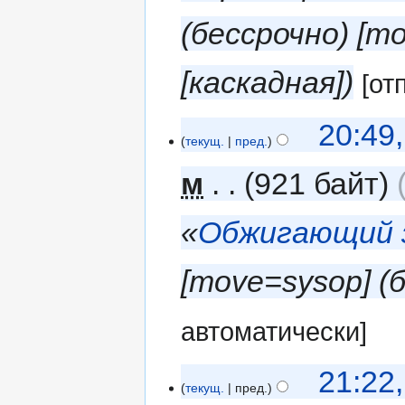
(бессрочно) ‎[m
[каскадная]
[от
20:49
текущ.
пред.
м
921 байт
«
Обжигающий 
‎[move=sysop] (
автоматически]
21:22
текущ.
пред.