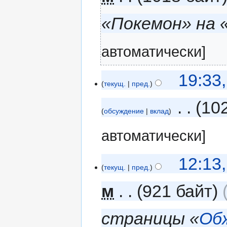
«Покемон» на
автоматически]
19:33
текущ.
пред.
‎
10
обсуждение
вклад
автоматически]
12:13
текущ.
пред.
м
921 байт
страницы «
Об