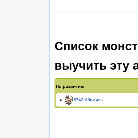
Список монст
выучить эту 
По развитию
#743 Абемиль