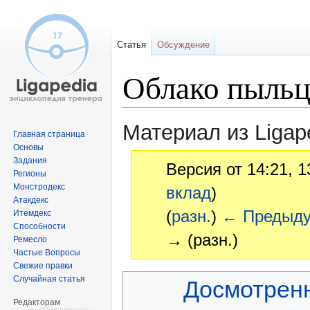
Статья
Обсуждение
Облако пыль
Материал из Ligap
Главная страница
Основы
Задания
Версия от 14:21, 
Регионы
Монстродекс
вклад
)
Атакдекс
(
разн.
)
← Предыд
Итемдекс
Способности
→ (разн.)
Ремесло
Частые Вопросы
Свежие правки
Перейти
Перейти
Случайная статья
Досмотрен
к
к
Редакторам
навигации
поиску