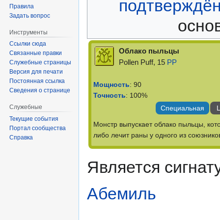
подтверждё
Правила
Задать вопрос
основ
Инструменты
Ссылки сюда
Облако пыльцы
Связанные правки
Pollen Puff, 15
PP
Служебные страницы
Версия для печати
Постоянная ссылка
Мощность
: 90
Сведения о странице
Точность
: 100%
Служебные
Специальная
Ц
Текущие события
Монстр выпускает облако пыльцы, кото
Портал сообщества
либо лечит раны у одного из союзнико
Справка
Является сигнат
Абемиль