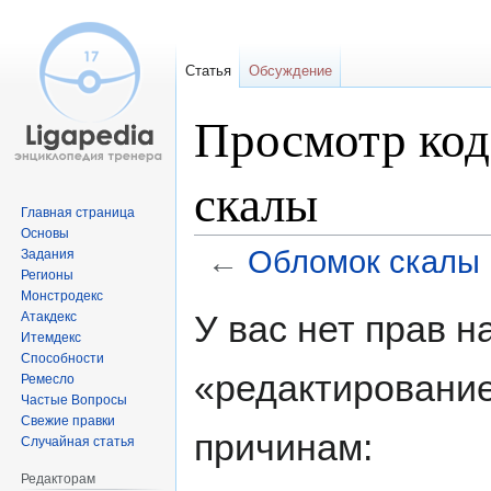
Статья
Обсуждение
Просмотр код
скалы
Главная страница
Основы
←
Обломок скалы
Задания
Регионы
Монстродекс
Перейти
Перейти
У вас нет прав 
Атакдекс
к
к
Итемдекс
навигации
поиску
Способности
«редактировани
Ремесло
Частые Вопросы
Свежие правки
причинам:
Случайная статья
Редакторам