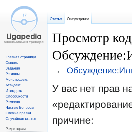
Статья
Обсуждение
Просмотр код
Обсуждение:И
Главная страница
Основы
←
Обсуждение:Ил
Задания
Регионы
Монстродекс
Перейти
Перейти
У вас нет прав 
Атакдекс
к
к
Итемдекс
навигации
поиску
Способности
«редактирование
Ремесло
Частые Вопросы
Свежие правки
причине:
Случайная статья
Редакторам