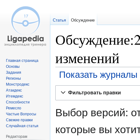
Статья
Обсуждение
Обсуждение:2
изменений
Главная страница
Основы
Показать журналы 
Задания
Регионы
Монстродекс
Перейти
Перейти
Атакдекс
Фильтровать правки
к
к
Итемдекс
навигации
поиску
Способности
Ремесло
Выбор версий: о
Частые Вопросы
Свежие правки
которые вы хоти
Случайная статья
Редакторам