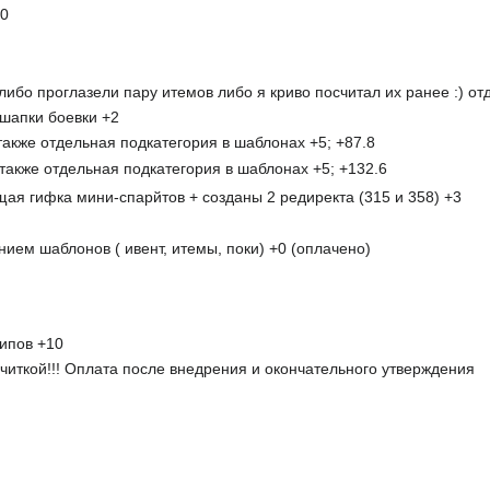
10
либо проглазели пару итемов либо я криво посчитал их ранее :) от
 шапки боевки +2
также отдельная подкатегория в шаблонах +5; +87.8
также отдельная подкатегория в шаблонах +5; +132.6
щая гифка мини-спарйтов + созданы 2 редиректа (315 и 358) +3
ием шаблонов ( ивент, итемы, поки) +0 (оплачено)
ипов +10
читкой!!! Оплата после внедрения и окончательного утверждения