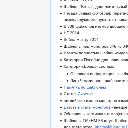
Шаблон "Ветка", дополнительный
Незадачливый фотограф переписа
нижеследующего пункта, от неша
В 308 шаблонов итемов добавлен
НГ 2014
Война мьюту 2014
Шаблоны яиц монстров 346 из 346
Ивенты полностью шаблонизиро
Категория:Пособие для начинающ
Категория:Боевая система
Основная информация - шабл
Лига Чемпионов - шаблонизир
Памятка по шаблонам
Статья
Счастье
английские имена монстров заме
Базовые статы монстров
- внедр
Обновлены картинки итемов(внеш
Шаблоны ТМ+НМ 58 штук, Шаблон 
для всего этого.
http://wiki.leag