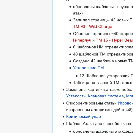
обновлены шаблоны : случано
атак)
Запилил страницы 42 новых ТМ
TM 93 - Wild Charge
.
Обновил страницы ~40 старых 
Гиперлуч
и
TM 15 - Hyper Be
6 шаблонов НМ отредактирова
48 шаблонов ТМ отредактиров
Создано 42 шаблона новых Т
Устаревшие ТМ
12 Шаблонов устаревших 
Таблица на главной ТМ атак 
Заменены картинки,а также небо
Усталость
,
Клановая система
,
Мо
Откорректированы статьи
Игрово
исправлены алгоритмы действий)
Критический удар
Шаблон Атака для способов кача
обновлены шаблоны атакдекса