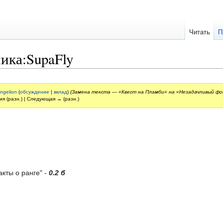
Читать
П
ика:SupaFly
ngelion
(
обсуждение
|
вклад
)
(Замена текста — «Квест на Пламби» на «Незадачливый ф
ия (разн.) | Следующая → (разн.)
кты о ранге" -
0.2 б