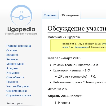
Участник
Обсуждение
Обсуждение участн
Материал из Ligapedia
Версия от 17:35, 2 декабря 2016;
Eva
Главная страница
(
разн.
)
← Предыдущая
| Текущая верс
Основы
Задания
Перейти
Перейти
Февраль-март 2013
Регионы
к
к
Монстродекс
Ремейк главной Квестов -
5 б
навигации
поиску
Атакдекс
Категория ивенты: -
1 б.
Итемдекс
ДР лиги (complete) -
7 б.
Способности
Небольшая правка "Некоторые фа
Ремесло
Частые Вопросы
Итог:
13.2 б
Свежие правки
Случайная статья
Апрель 2013
Задачи:
Ивенты
Редакторам