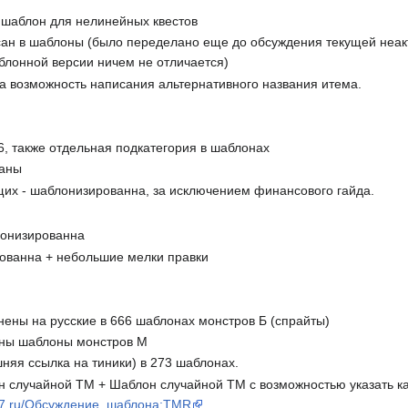
 шаблон для нелинейных квестов
н в шаблоны (было переделано еще до обсуждения текущей неакту
блонной версии ничем не отличается)
а возможность написания альтернативного названия итема.
, также отдельная подкатегория в шаблонах
ваны
их - шаблонизированна, за исключением финансового гайда.
онизированна
ованна + небольшие мелки правки
нены на русские в 666 шаблонах монстров Б (спрайты)
ены шаблоны монстров М
няя ссылка на тиники) в 273 шаблонах.
случайной ТМ + Шаблон случайной ТМ с возможностью указать как
ue17.ru/Обсуждение_шаблона:TMR