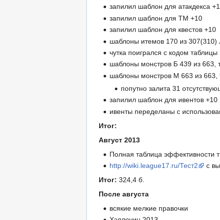
запилил шаблон для атакдекса +
запилил шаблон для ТМ +10
запилил шаблон для квестов +10
шаблоны итемов 170 из 307(310) 
чутка поигрался с кодом таблицы
шаблоны монстров Б 439 из 663, 
шаблоны монстров М 663 из 663, 
попутно залита 31 отсутствую
запилил шаблон для ивентов +10
ивенты переделаны с использован
Итог:
Август 2013
Полная таблица эффективности т
http://wiki.league17.ru/Тест2
с вы
Итог:
324,4 б.
После августа
всякие мелкие правочки
Хэллоуин 2013