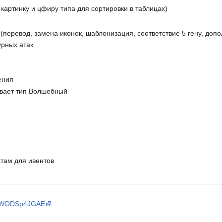
 картинку и цфиру типа для сортировки в таблицах)
(перевод, замена иконок, шаблонизация, соответствие 5 гену, доп
урных атак
ения
вает тип Волшебный
там для ивентов
A59WODSp4JGAE