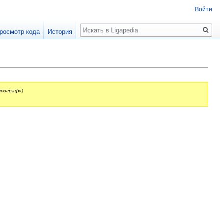
Войти
Поиск
росмотр кода
История
отограф»)