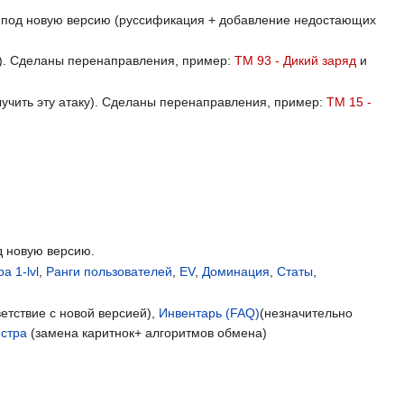
ак под новую версию (руссификация + добавление недостающих
ку). Сделаны перенаправления, пример:
ТМ 93 - Дикий заряд
и
ыучить эту атаку). Сделаны перенаправления, пример:
ТМ 15 -
д новую версию.
а 1-lvl
,
Ранги пользователей
,
EV
,
Доминация
,
Статы
,
ветствие с новой версией),
Инвентарь (FAQ)
(незначительно
нстра
(замена каритнок+ алгоритмов обмена)