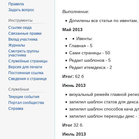
Правила
Задать вопрос
Выполнение:
Допилены все статьи по ивентам,
Инструменты
Ссылки сюда
Май 2013
Связанные правки
Ивенты:
Вклад участника
Главная - 5
Журналы
Смотреть группы
Сами страницы - 50
участника
Редакт шаблонов - 5
Служебные страницы
Редакт итемдекса - 2
Версия для печати
Постоянная ссылка
Итог:
62 б
Сведения о странице
Июнь 2013
Служебные
визуальный ремейк главной регио
Текущие события
запилил шаблон статов для декса 
Портал сообщества
запилил шаблон способов кача дл
Справка
запилил шаблон переходы декс - 
Итог
32 б.
Июль 2013