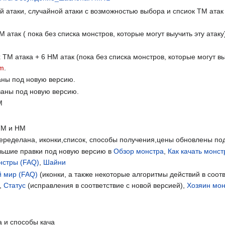
й атаки, случайной атаки с возможностью выбора и спсиок ТМ ат
 атак ( пока без списка монстров, которые могут выучить эту ата
ТМ атака + 6 НМ атак (пока без списка монстров, которые могут в
am
.
ны под новую версию.
аны под новую версию.
М
ТМ и НМ
переделана, иконки,список, способы получения,цены обновлены по
льшие правки под новую версию в
Обзор монстра
,
Как качать монстр
нстры (FAQ)
,
Шайни
й мир (FAQ)
(иконки, а также некоторые алгоритмы действий в соот
,
Статус
(исправления в соответствие с новой версией),
Хозяин мо
 и способы кача