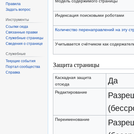
Модель содержимого страницы
Правила
Задать вопрос
Индексация поисковыми роботами
Инструменты
Ссылки сюда
Количество перенаправлений на эту ст
Связанные правки
Служебные страницы
Учитывается счётчиком как содержател
Сведения о странице
Служебные
Текущие события
Защита страницы
Портал сообщества
Справка
Каскадная защита
Да
отсюда
Редактирование
Разреш
(бесср
Переименование
Разреш