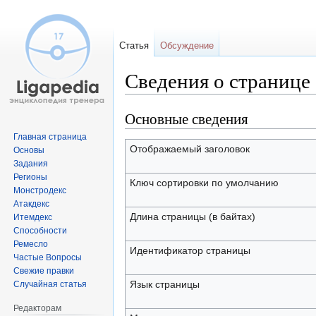
Статья
Обсуждение
Сведения о странице
Основные сведения
Перейти
Перейти
к
к
Главная страница
навигации
поиску
Отображаемый заголовок
Основы
Задания
Регионы
Ключ сортировки по умолчанию
Монстродекс
Атакдекс
Длина страницы (в байтах)
Итемдекс
Способности
Ремесло
Идентификатор страницы
Частые Вопросы
Свежие правки
Язык страницы
Случайная статья
Редакторам