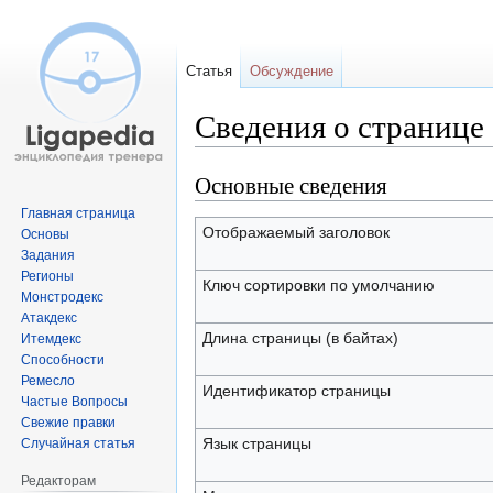
Статья
Обсуждение
Сведения о странице
Основные сведения
Перейти
Перейти
к
к
Главная страница
навигации
поиску
Отображаемый заголовок
Основы
Задания
Регионы
Ключ сортировки по умолчанию
Монстродекс
Атакдекс
Длина страницы (в байтах)
Итемдекс
Способности
Ремесло
Идентификатор страницы
Частые Вопросы
Свежие правки
Язык страницы
Случайная статья
Редакторам