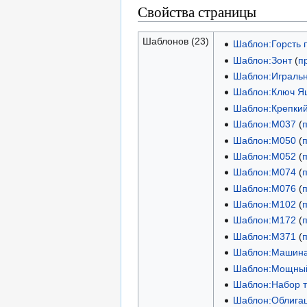
Свойства страницы
Шаблонов (23)
Шаблон:Горсть 
Шаблон:Зонт
(
п
Шаблон:Игральн
Шаблон:Ключ Я
Шаблон:Крепки
Шаблон:М037
(
Шаблон:М050
(
Шаблон:М052
(
Шаблон:М074
(
Шаблон:М076
(
Шаблон:М102
(
Шаблон:М172
(
Шаблон:М371
(
Шаблон:Машин
Шаблон:Мощный
Шаблон:Набор т
Шаблон:Облига