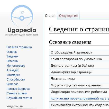
Статья
Обсуждение
Сведения о страниц
Основные сведения
Перейти
Перейти
к
к
Главная страница
навигации
поиску
Основы
Отображаемый заголовок
Задания
Ключ сортировки по умолчанию
Регионы
Длина страницы (в байтах)
Монстродекс
Атакдекс
Идентификатор страницы
Итемдекс
Язык страницы
Способности
Ремесло
Модель содержимого страницы
Частые Вопросы
Индексация поисковыми роботами
Свежие правки
Случайная статья
Количество перенаправлений на эт
Учитывается счётчиком как содерж
Редакторам