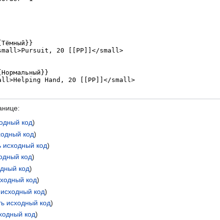
анице:
одный код
)
ходный код
)
 исходный код
)
одный код
)
одный код
)
сходный код
)
 исходный код
)
ь исходный код
)
ходный код
)