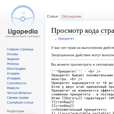
Статья
Обсуждение
Просмотр кода стр
←
Приоритет
Перейти
Перейти
У вас нет прав на выполнение дейс
Главная страница
к
к
Основы
Запрошенное действие могут выполн
навигации
поиску
Задания
Регионы
Вы можете просмотреть и скопироват
Монстродекс
Атакдекс
Итемдекс
Способности
Ремесло
Частые Вопросы
Свежие правки
Случайная статья
Редакторам