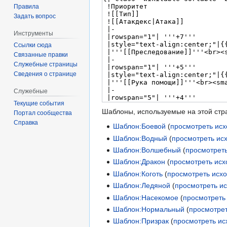
Правила
Задать вопрос
Инструменты
Ссылки сюда
Связанные правки
Служебные страницы
Сведения о странице
Служебные
Текущие события
Шаблоны, используемые на этой стр
Портал сообщества
Справка
Шаблон:Боевой
(
просмотреть исх
Шаблон:Водный
(
просмотреть ис
Шаблон:Волшебный
(
просмотреть
Шаблон:Дракон
(
просмотреть исх
Шаблон:Коготь
(
просмотреть исх
Шаблон:Ледяной
(
просмотреть и
Шаблон:Насекомое
(
просмотреть
Шаблон:Нормальный
(
просмотрет
Шаблон:Призрак
(
просмотреть ис