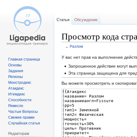
Статья
Обсуждение
Просмотр кода стр
←
Разлом
Перейти
Перейти
У вас нет прав на выполнение дейс
Главная страница
к
к
Основы
Запрошенное действие могут вып
навигации
поиску
Задания
Эта страница защищена для пред
Регионы
Монстродекс
Вы можете просмотреть и скопироват
Атакдекс
Итемдекс
Способности
Ремесло
Частые Вопросы
Свежие правки
Случайная статья
Редакторам