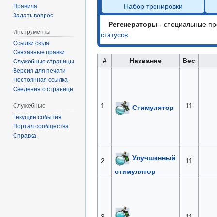
Набор тренировки
Правила
Задать вопрос
Регенераторы
- специальные п
Инструменты
статусов
.
Ссылки сюда
Связанные правки
#
Название
Вес
Служебные страницы
Версия для печати
Постоянная ссылка
Сведения о странице
1
11
Служебные
Стимулятор
Текущие события
Портал сообщества
Справка
Улучшенный
2
11
стимулятор
3
11