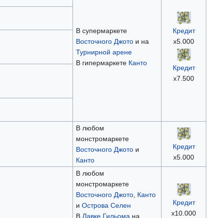
В супермаркете
Кредит
Восточного Джото
и на
х5.000
Турнирной арене
В гипермаркете
Канто
Кредит
х7.500
В любом
монстромаркете
Кредит
Восточного Джото
и
х5.000
Канто
В любом
монстромаркете
Восточного Джото
,
Канто
Кредит
и
Острова Селен
х10.000
В
Лавке Гильома
на