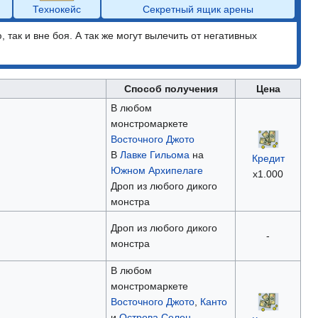
Технокейс
Секретный ящик арены
ю, так и вне боя. А так же могут вылечить от негативных
Способ получения
Цена
В любом
монстромаркете
Восточного Джото
В
Лавке Гильома
на
Кредит
Южном Архипелаге
х1.000
Дроп из любого дикого
монстра
Дроп из любого дикого
-
монстра
В любом
монстромаркете
Восточного Джото
,
Канто
и
Острова Селен