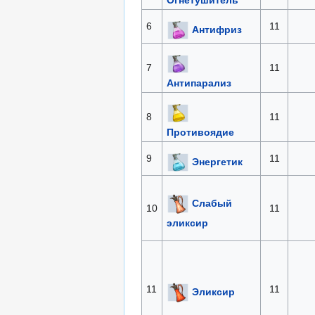
6
11
Антифриз
7
11
Антипарализ
8
11
Противоядие
9
11
Энергетик
Слабый
10
11
эликсир
11
11
Эликсир