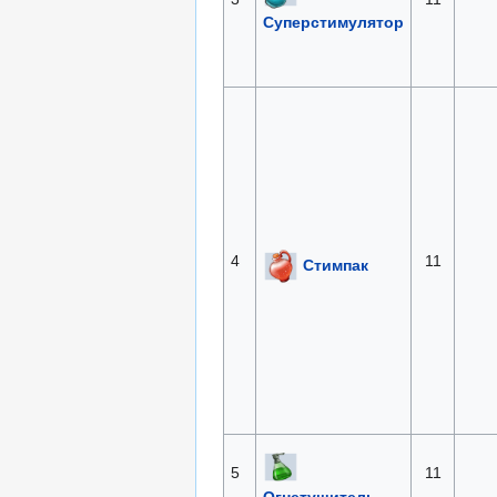
Суперстимулятор
4
11
Стимпак
5
11
Огнетушитель