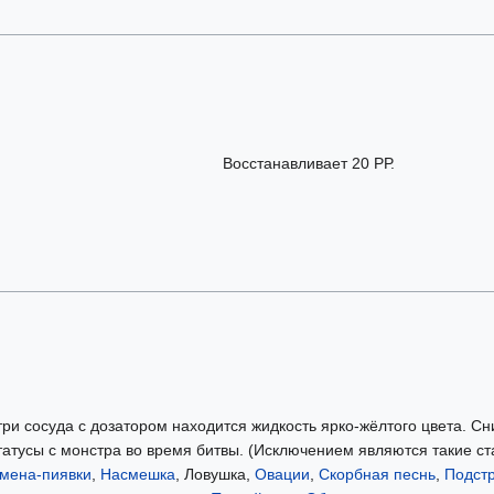
Восстанавливает 20 РР.
три сосуда с дозатором находится жидкость ярко-жёлтого цвета. С
татусы с монстра во время битвы. (Исключением являются такие ста
мена-пиявки
,
Насмешка
, Ловушка,
Овации
,
Скорбная песнь
,
Подстр