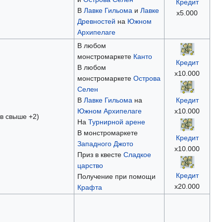
Кредит
В
Лавке Гильома
и
Лавке
х5.000
Древностей
на
Южном
Архипелаге
В любом
монстромаркете
Канто
Кредит
В любом
х10.000
монстромаркете
Острова
Селен
В
Лавке Гильома
на
Кредит
Южном Архипелаге
х10.000
ов свыше +2)
На
Турнирной арене
В монстромаркете
Кредит
Западного Джото
х10.000
Приз в квесте
Сладкое
царство
Кредит
Получение при помощи
х20.000
Крафта