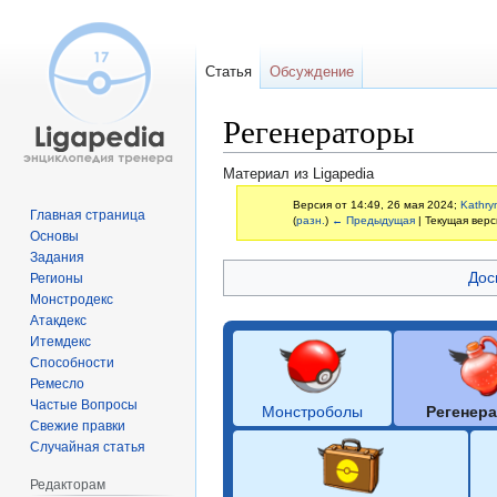
Статья
Обсуждение
Регенераторы
Материал из Ligapedia
Версия от 14:49, 26 мая 2024;
Kathry
Главная страница
(
разн.
)
← Предыдущая
| Текущая верс
Основы
Задания
Перейти
Перейти
Дос
Регионы
к
к
Монстродекс
навигации
поиску
Атакдекс
Итемдекс
Способности
Ремесло
Частые Вопросы
Монстроболы
Регенер
Свежие правки
Случайная статья
Редакторам