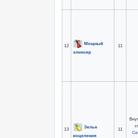
Мощный
12
11
эликсир
Вну
с
Зелье
13
11
Се
исцеления