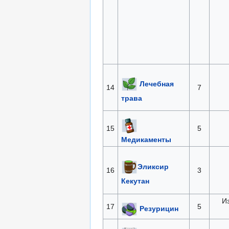
Лечебная
14
7
трава
15
5
Медикаменты
Эликсир
16
3
Кекутан
И
17
5
Резурицин