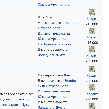
Южном Архипелаге
В любом
Кредит
монстромаркете
Канто
и
х15.000
Острова Селен
В
Лавке Гильома
на
Кредит
Южном Архипелаге
х15.000
На
Турнирной арене
В монстромаркете
Западного Джото
Кредит
х30.000
В гипермаркете
Канто
Кредит
В супермаркете
Эстайр
х20.000
сити
Острова Селен
В
Лавке Гильома
на
нимает абсолютно все
Кредит
Южном Архипелаге
тусные атаки как :
х30.000
В монстромаркете
екательство
,
Чутье
,
Западного Джото