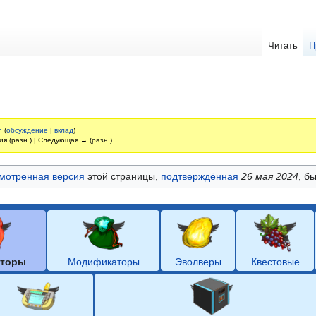
Читать
П
n
(
обсуждение
|
вклад
)
ия (разн.) | Следующая → (разн.)
мотренная версия
этой страницы,
подтверждённая
26 мая 2024
, б
аторы
Модификаторы
Эволверы
Квестовые