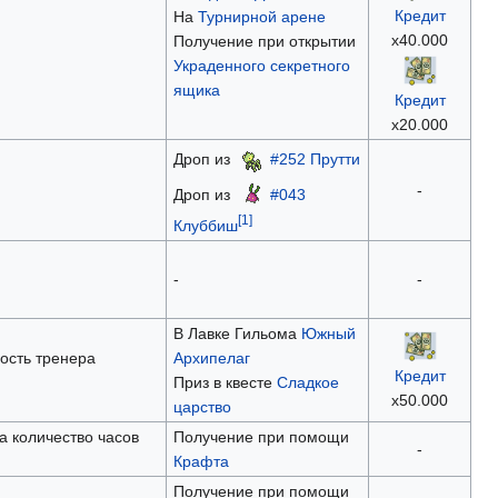
Кредит
На
Турнирной арене
х40.000
Получение при открытии
Украденного секретного
ящика
Кредит
х20.000
Дроп из
#252 Прутти
-
Дроп из
#043
[1]
Клуббиш
-
-
В Лавке Гильома
Южный
ость тренера
Архипелаг
Кредит
Приз в квесте
Сладкое
х50.000
царство
а количество часов
Получение при помощи
-
Крафта
Получение при помощи