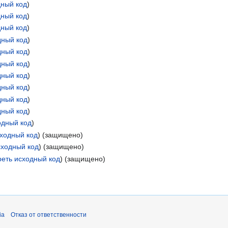
дный код
)
дный код
)
дный код
)
дный код
)
дный код
)
дный код
)
дный код
)
дный код
)
дный код
)
дный код
)
одный код
)
сходный код
) (защищено)
сходный код
) (защищено)
еть исходный код
) (защищено)
ia
Отказ от ответственности