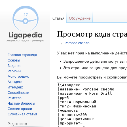
Статья
Обсуждение
Просмотр кода стр
←
Роговое сверло
Перейти
Перейти
У вас нет прав на выполнение дейс
Главная страница
к
к
Основы
Запрошенное действие могут вып
навигации
поиску
Задания
Эта страница защищена для пред
Регионы
Монстродекс
Вы можете просмотреть и скопироват
Атакдекс
Итемдекс
Способности
Ремесло
Частые Вопросы
Свежие правки
Случайная статья
Редакторам