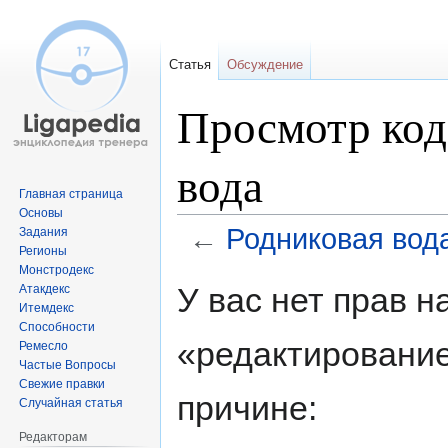
Статья
Обсуждение
Просмотр код
вода
Главная страница
Основы
←
Родниковая вод
Задания
Регионы
Монстродекс
Перейти
Перейти
У вас нет прав 
Атакдекс
к
к
Итемдекс
навигации
поиску
Способности
«редактирование
Ремесло
Частые Вопросы
Свежие правки
причине:
Случайная статья
Редакторам