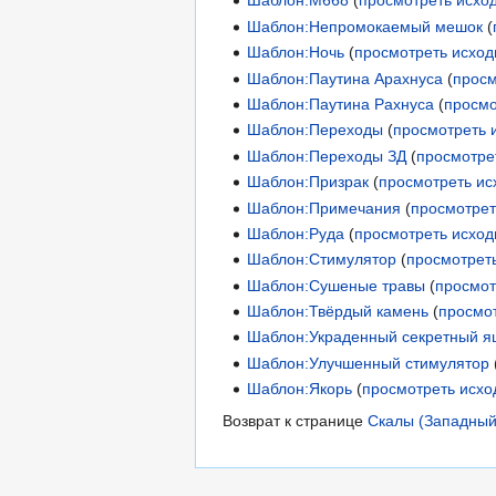
Шаблон:М668
(
просмотреть исхо
Шаблон:Непромокаемый мешок
(
Шаблон:Ночь
(
просмотреть исход
Шаблон:Паутина Арахнуса
(
просм
Шаблон:Паутина Рахнуса
(
просмо
Шаблон:Переходы
(
просмотреть 
Шаблон:Переходы ЗД
(
просмотре
Шаблон:Призрак
(
просмотреть ис
Шаблон:Примечания
(
просмотрет
Шаблон:Руда
(
просмотреть исход
Шаблон:Стимулятор
(
просмотрет
Шаблон:Сушеные травы
(
просмот
Шаблон:Твёрдый камень
(
просмо
Шаблон:Украденный секретный я
Шаблон:Улучшенный стимулятор
Шаблон:Якорь
(
просмотреть исхо
Возврат к странице
Скалы (Западный