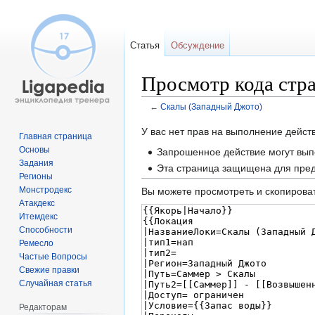
Статья
Обсуждение
Просмотр кода стр
←
Скалы (Западный Джото)
Перейти
Перейти
У вас нет прав на выполнение дейс
Главная страница
к
к
Основы
Запрошенное действие могут вып
навигации
поиску
Задания
Эта страница защищена для пред
Регионы
Монстродекс
Вы можете просмотреть и скопироват
Атакдекс
Итемдекс
Способности
Ремесло
Частые Вопросы
Свежие правки
Случайная статья
Редакторам