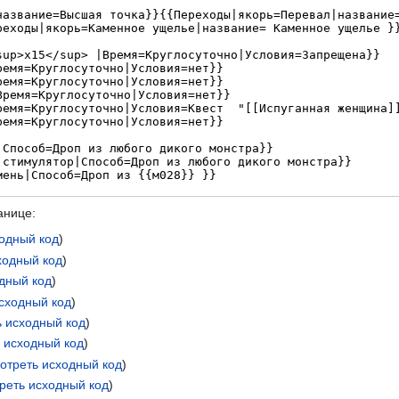
анице:
одный код
)
ходный код
)
дный код
)
сходный код
)
 исходный код
)
 исходный код
)
отреть исходный код
)
реть исходный код
)